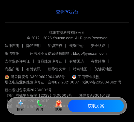
登录PC后台
杭州有赞科技有限公司
© 2012 -
2026
Youzan.com. All Rights Reserved
法律声明
隐私声明
知识产权
规则中心
安全认证
廉洁有赞
违法和不良信息举报邮箱：blxxjb@youzan.com
支付业务许可证
食品经营许可证
有赞医药
有赞跨境
商品广场
有赞资讯
新零售文章
站点地图
关键词地图
浙公网安备 33010602004358号
工商营业执照
增值电信业务经营许可证：合字B2-20210007
-
浙ICP备2020040621号
新出发浙备字第20230002号
（浙）网械平台备字【2023】第00008号
浙网食A33010128
（浙）-经营性-2023-0010
获取方案
（浙）网药平台备字〔2023〕第000012-000号
探索
咨询
试用