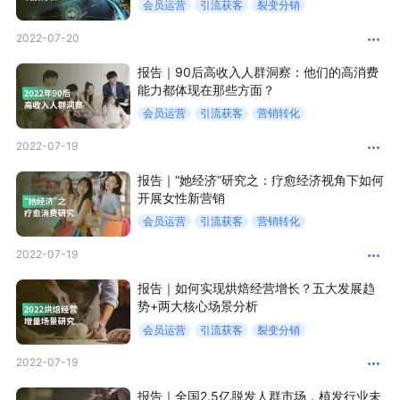
会员运营
引流获客
裂变分销
2022-07-20
增长俱乐部
报告｜90后高收入人群洞察：他们的高消费
增长俱乐部
有赞商盟
能力都体现在那些方面？
会员运营
引流获客
营销转化
商家社区
社群交流
2022-07-19
合作共进
报告｜“她经济”研究之：疗愈经济视角下如何
开展女性新营销
入驻有赞
认证代理商
会员运营
引流获客
营销转化
认证服务商
设计服务商
2022-07-19
有赞云
数据通服务
报告｜如何实现烘焙经营增长？五大发展趋
势+两大核心场景分析
会员运营
引流获客
裂变分销
2022-07-19
报告｜全国2.5亿脱发人群市场，植发行业未