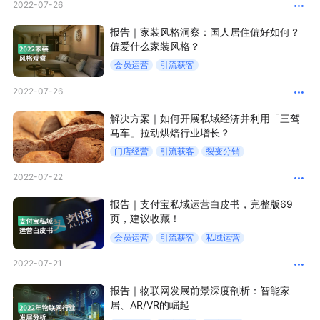
2022-07-26
新零售私享会
门店经营增长公开课
报告｜家装风格洞察：国人居住偏好如何？
偏爱什么家装风格？
AllValue
战略合作
会员运营
引流获客
增长产品指南
2022-07-26
智库
产品场景库
解决方案｜如何开展私域经济并利用「三驾
马车」拉动烘焙行业增长？
产品更新动态
帮助中心
门店经营
引流获客
裂变分销
2022-07-22
行业洞察
报告｜支付宝私域运营白皮书，完整版69
品牌消费观
行业报告
页，建议收藏！
会员运营
引流获客
私域运营
新零售资讯
2022-07-21
培训课程
报告｜物联网发展前景深度剖析：智能家
居、AR/VR的崛起
私域课程
新零售内参