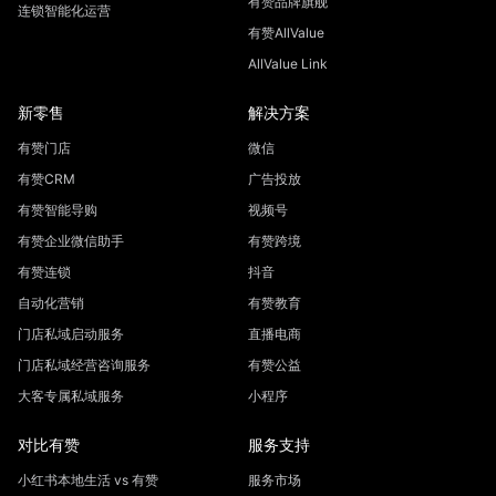
有赞品牌旗舰
连锁智能化运营
有赞AllValue
AllValue Link
新零售
解决方案
有赞门店
微信
有赞CRM
广告投放
有赞智能导购
视频号
有赞企业微信助手
有赞跨境
有赞连锁
抖音
自动化营销
有赞教育
门店私域启动服务
直播电商
门店私域经营咨询服务
有赞公益
大客专属私域服务
小程序
对比有赞
服务支持
小红书本地生活 vs 有赞
服务市场