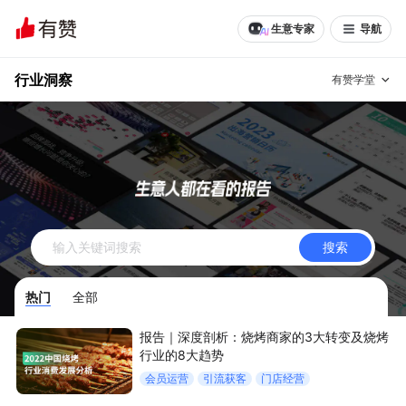
生意专家
导航
行业洞察
有赞学堂
有赞说增长
私域日历
增长方法
有赞说案例拆解
有赞专家说
搜索
有赞成功案例
新零售最佳实践
热门
全部
面对面聊增长
报告｜深度剖析：烧烤商家的3大转变及烧烤
有赞春季发布会
实干家直播间
行业的8大趋势
会员运营
引流获客
门店经营
新零售大会
新零售茶会