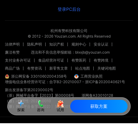
登录PC后台
杭州有赞科技有限公司
© 2012 -
2026
Youzan.com. All Rights Reserved
法律声明
隐私声明
知识产权
规则中心
安全认证
廉洁有赞
违法和不良信息举报邮箱：blxxjb@youzan.com
支付业务许可证
食品经营许可证
有赞医药
有赞跨境
商品广场
有赞资讯
新零售文章
站点地图
关键词地图
浙公网安备 33010602004358号
工商营业执照
增值电信业务经营许可证：合字B2-20210007
-
浙ICP备2020040621号
新出发浙备字第20230002号
（浙）网械平台备字【2023】第00008号
浙网食A33010128
（浙）-经营性-2023-0010
获取方案
（浙）网药平台备字〔2023〕第000012-000号
探索
咨询
试用