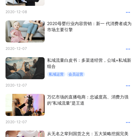
2020-12-08
增长俱乐部
2020母婴行业内容营销：新一 代消费者成为
增长俱乐部
有赞商盟
市场主要引擎
商家社区
社群交流
2020-12-07
合作共进
私域流量白皮书：多渠道经营，公域+私域新
组合
入驻有赞
认证代理商
私域运营
会员运营
认证服务商
设计服务商
2020-12-07
万亿市场的直播电商：忠诚度高、消费力强
有赞云
数据通服务
的“私域流量”是王道
2020-12-07
从无名之辈到国货之光：五大策略挖掘完美