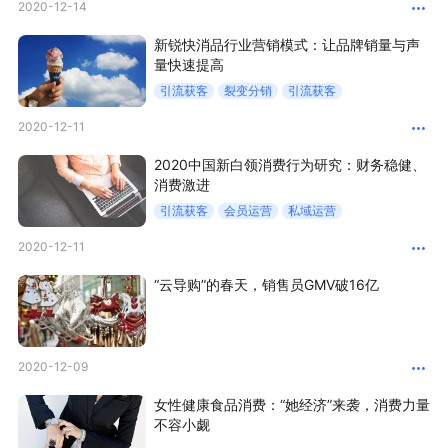
2020-12-14
新零售私享会
门店经营增长公开课
新锐快消品行业营销模式：让品牌销量与声
量快速提高
AllValue
战略合作
引流获客
裂变分销
引流获客
增长产品指南
2020-12-11
智库
产品场景库
2020中国新白领消费行为研究：财务稳健、
消费激进
产品更新动态
帮助中心
引流获客
会员运营
私域运营
2020-12-11
行业洞察
“云导购”的春天，销售员GMV破16亿
品牌消费观
行业报告
新零售资讯
2020-12-09
培训课程
女性健康食品消费：“她经济”来袭，消费力量
不容小觑
私域课程
新零售内参