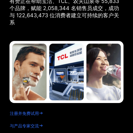
有赞正在帮助宝洁、TCL、农夫山泉等
55,833
个品牌，
赋能
2,058,344
名销售员成交，
成功
与
122,643,473
位消费者建立可持续的客户关
系
注册并免费试用
与产品专家交流