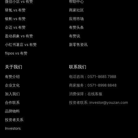
微信小店 vs 有赞
帮助中心
驿氪 vs 有赞
商家社区
银豹 vs 有赞
应用市场
企迈 vs 有赞
有赞头条
盈动易象 vs 有赞
有赞说
小红书薯店 vs 有赞
新零售资讯
flipos vs 有赞
关于我们
联系我们
有赞介绍
电话咨询：0571-8685 7988
企业文化
商家服务：0571-8998 8848
加入我们
消费保障：在线客服
合作联系
投资者联系: investor@youzan.com
品牌物料
投资者关系
Investors