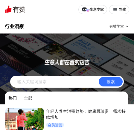
生意专家
导航
行业洞察
有赞学堂
有赞说增长
私域日历
增长方法
有赞说案例拆解
有赞专家说
搜索
有赞成功案例
新零售最佳实践
热门
全部
面对面聊增长
年轻人养生消费趋势：健康最珍贵，需求持
有赞春季发布会
实干家直播间
续增加
会员运营
新零售大会
新零售茶会