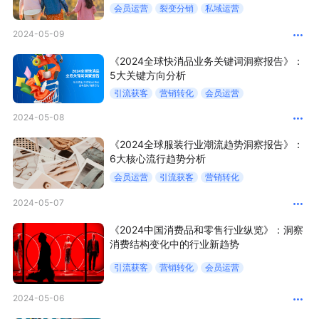
会员运营
裂变分销
私域运营
增长俱乐部
2024-05-09
《2024全球快消品业务关键词洞察报告》：
增长俱乐部
有赞商盟
5大关键方向分析
引流获客
营销转化
会员运营
商家社区
社群交流
2024-05-08
合作共进
《2024全球服装行业潮流趋势洞察报告》：
6大核心流行趋势分析
入驻有赞
认证代理商
会员运营
引流获客
营销转化
认证服务商
设计服务商
2024-05-07
有赞云
数据通服务
《2024中国消费品和零售行业纵览》：洞察
消费结构变化中的行业新趋势
引流获客
营销转化
会员运营
2024-05-06