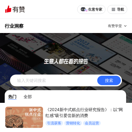
生意专家
导航
行业洞察
有赞学堂
有赞说增长
私域日历
增长方法
有赞说案例拆解
有赞专家说
搜索
有赞成功案例
新零售最佳实践
热门
全部
面对面聊增长
《2024新中式糕点行业研究报告》：以“网
有赞春季发布会
实干家直播间
红感”吸引爱尝新的消费
引流获客
营销转化
会员运营
新零售大会
新零售茶会