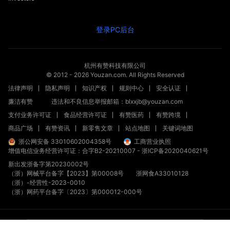
登录PC后台
杭州有赞科技有限公司
© 2012 -
2026
Youzan.com. All Rights Reserved
法律声明
隐私声明
知识产权
规则中心
安全认证
廉洁有赞
违法和不良信息举报邮箱：blxxjb@youzan.com
支付业务许可证
食品经营许可证
有赞医药
有赞跨境
商品广场
有赞资讯
新零售文章
站点地图
关键词地图
浙公网安备 33010602004358号
工商营业执照
增值电信业务经营许可证：合字B2-20210007
-
浙ICP备2020040621号
新出发浙备字第20230002号
（浙）网械平台备字【2023】第00008号
浙网食A33010128
（浙）-经营性-2023-0010
获取方案
（浙）网药平台备字〔2023〕第000012-000号
探索
咨询
试用