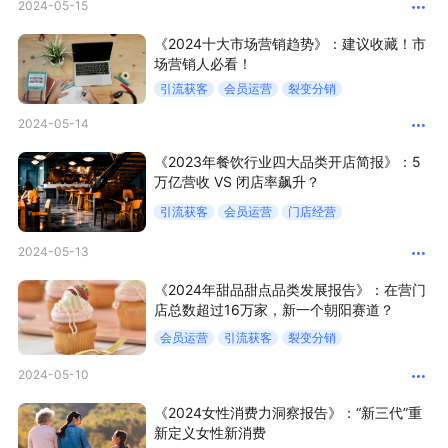
2024-05-15
新零售私享会
门店经营增长公开课
《2024十大市场营销趋势》：建议收藏！市
场营销人必看！
AllValue
战略合作
引流获客
会员运营
裂变分销
增长产品指南
2024-05-14
智库
产品场景库
《2023年餐饮行业四大品类开店简报》：5
万亿营收 VS 闭店率飙升？
产品更新动态
帮助中心
引流获客
会员运营
门店经营
2024-05-13
行业洞察
《2024年甜品甜点品类发展报告》：在营门
品牌消费观
行业报告
店总数超过16万家，新一个朝阳赛道？
会员运营
引流获客
裂变分销
新零售资讯
2024-05-10
培训课程
《2024女性消费力洞察报告》：“新三代”重
新定义女性新消费
私域课程
新零售内参