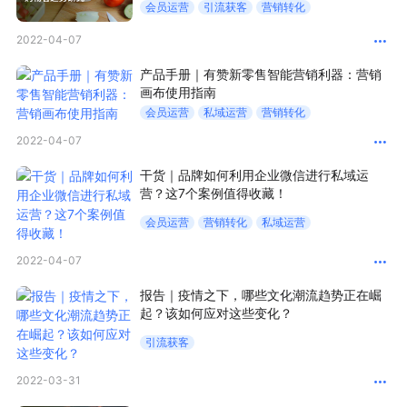
会员运营
引流获客
营销转化
新零售私享会
门店经营增长公开课
2022-04-07
AllValue
战略合作
产品手册｜有赞新零售智能营销利器：营销
画布使用指南
增长产品指南
会员运营
私域运营
营销转化
2022-04-07
智库
产品场景库
干货｜品牌如何利用企业微信进行私域运
产品更新动态
帮助中心
营？这7个案例值得收藏！
会员运营
营销转化
私域运营
行业洞察
2022-04-07
品牌消费观
行业报告
报告｜疫情之下，哪些文化潮流趋势正在崛
起？该如何应对这些变化？
新零售资讯
引流获客
培训课程
2022-03-31
私域课程
新零售内参