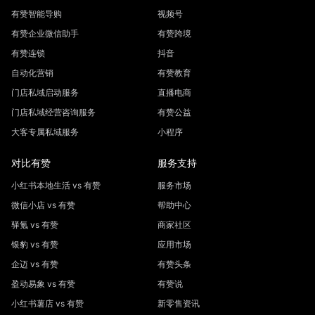
有赞智能导购
视频号
有赞企业微信助手
有赞跨境
有赞连锁
抖音
自动化营销
有赞教育
门店私域启动服务
直播电商
门店私域经营咨询服务
有赞公益
大客专属私域服务
小程序
对比有赞
服务支持
小红书本地生活 vs 有赞
服务市场
微信小店 vs 有赞
帮助中心
驿氪 vs 有赞
商家社区
银豹 vs 有赞
应用市场
企迈 vs 有赞
有赞头条
盈动易象 vs 有赞
有赞说
小红书薯店 vs 有赞
新零售资讯