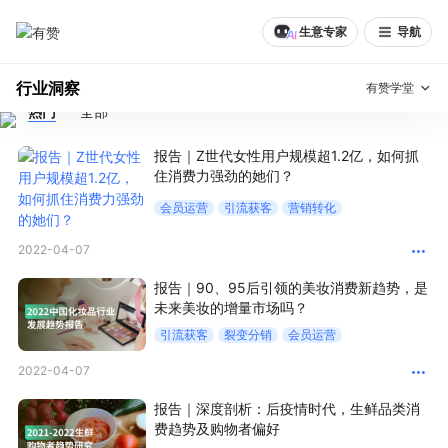
生意专家
导航
行业洞察
有赞学堂
热门
全部
搜索
有赞说增长
报告｜Z世代女性用户规模超1.2亿，如何抓
住消费力强劲的她们？
私域日历
增长方法
会员运营
引流获客
营销转化
有赞说案例拆解
有赞专家说
2022-04-07
有赞成功案例
新零售最佳实践
报告｜90、95后引领的美妆消费新趋势，是
未来美妆的增量市场吗？
引流获客
裂变分销
会员运营
面对面聊增长
2022-04-07
有赞春季发布会
实干家直播间
报告｜深度剖析：后疫情时代，生鲜品类消
新零售大会
新零售茶会
费趋势及购物者偏好