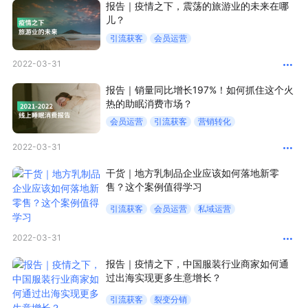
报告｜疫情之下，震荡的旅游业的未来在哪
儿？
增长俱乐部
引流获客
会员运营
增长俱乐部
有赞商盟
2022-03-31
报告｜销量同比增长197%！如何抓住这个火
商家社区
社群交流
热的助眠消费市场？
会员运营
引流获客
营销转化
合作共进
2022-03-31
入驻有赞
认证代理商
干货｜地方乳制品企业应该如何落地新零
售？这个案例值得学习
认证服务商
设计服务商
引流获客
会员运营
私域运营
有赞云
数据通服务
2022-03-31
报告｜疫情之下，中国服装行业商家如何通
过出海实现更多生意增长？
引流获客
裂变分销