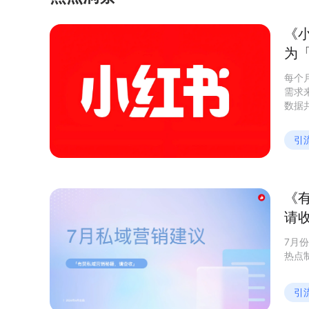
《
为
每个
需求
数据
她们
购买人群
引
当下
本质
求，
《
请
7月
热点
引