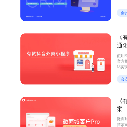
会
《
通
使用
官方
M实
服等
足个
会
《
案
微商
商家