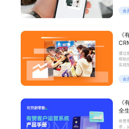
理了
营销
会
生意
《有
C
30
通过
帮助
实现
会
《
全
有赞
求，