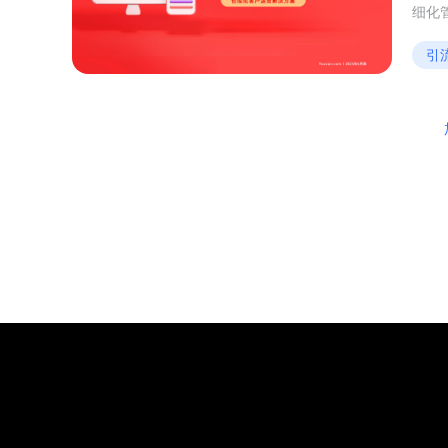
细化
板，
建立
引