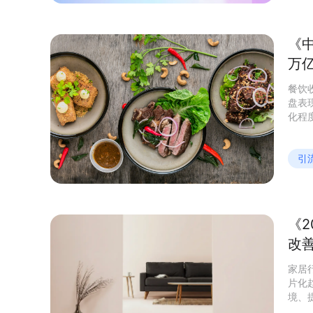
《
万
餐饮
盘表
化程
断发展
市场
引
《
改
家居
片化
境、
生态