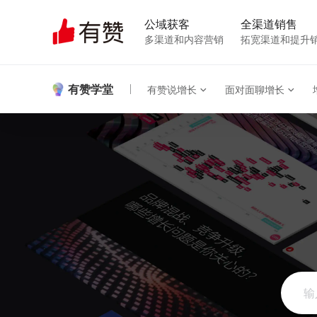
公域获客
全渠道销售
多渠道和内容营销
拓宽渠道和提升
有赞学堂
有赞说增长
面对面聊增长