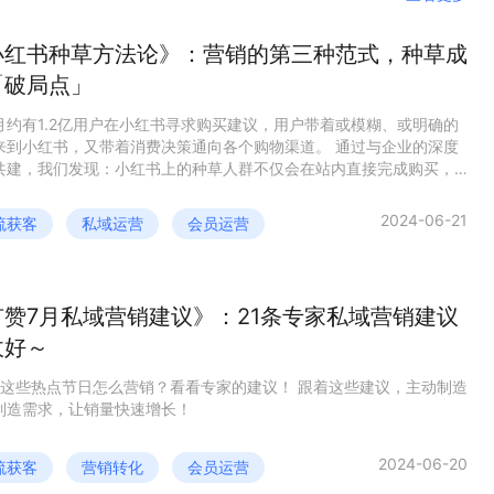
小红书种草方法论》：营销的第三种范式，种草成
「破局点」
月约有1.2亿用户在小红书寻求购买建议，用户带着或模糊、或明确的
来到小红书，又带着消费决策通向各个购物渠道。 通过与企业的深度
共建，我们发现：小红书上的种草人群不仅会在站内直接完成购买，
还会来到电商平台、品牌官网甚至线下门店。企业在各个渠道获取的
，都有在小红书种草的痕迹。 希望这本方法论，能够在不确定的
2024-06-21
流获客
私域运营
会员运营
，帮企业拨开交织的“迷雾”，从追逐流量的思维中跳脱出来，回归营销
，以人为本去看待产品、内容与人的关系，洞察和激发用户的真实需
通过真诚的沟通充分释放购买力，让好产品长出来。
有赞7月私域营销建议》：21条专家私域营销建议
收好～
份这些热点节日怎么营销？看看专家的建议！ 跟着这些建议，主动制造
制造需求，让销量快速增长！
2024-06-20
流获客
营销转化
会员运营