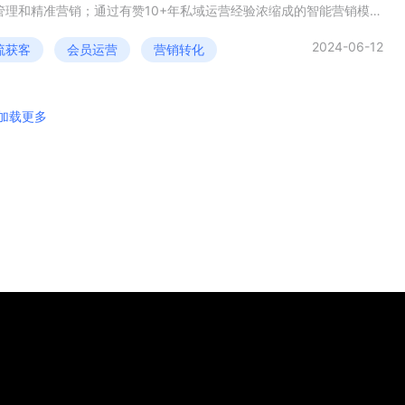
管理和精准营销；通过有赞10+年私域运营经验浓缩成的智能营销模
实现客户营销全流程的自动化；通过客户Pro高效的触达方式与消费者
深度连接。
2024-06-12
流获客
会员运营
营销转化
加载更多