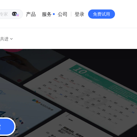
产品
服务
公司
登录
生意专家
免费试用
共进
有赞简介
投资者关系
品牌物料下载
员工验证
有赞公益
站点地图
索