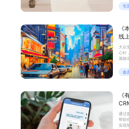
行业
引
《
线
大众
心针
酒旅
对来自
下的
会
本地
基础
消费转化。 因而，本地商家需要加
机整
《有
细节
C
20
通过
帮助
实现智