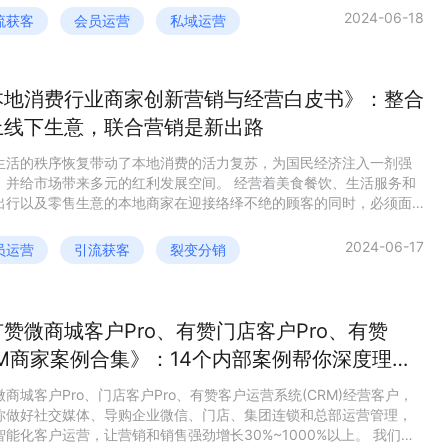
商家该如何抓住趋势做好生意？查看完整报告获取更多信息和灵感～
2024-06-18
流获客
会员运营
私域运营
本地消费行业商家创新营销与经营白皮书》：整合
上线下生意，联合营销是新出路
生活的秩序恢复带动了本地消费的活力复苏，为国民经济注入一剂强
，并给市场带来多元的红利发展空间。 经营着美食餐饮、生活服务和
出行以及零售生意的本地商家在迎接络绎不绝的顾客的同时，必须面
行业的经营逻辑和营销方式变革的挑战。 研究发现：伴随着线上线
消费场景融合趋势，以及消费者的决策从需求延伸向兴趣体验驱动，
2024-06-17
员运营
引流获客
裂变分销
属性强烈的好内容成为了真正给商家带来消费者流量、关联感和信任
的关键。而精细化的内容营销将有效助力商家的本地消费者引流以及
速将割裂的线上和线下生意经营进行有
合，协同营销和销售，来提升营销转化效率和生意经营的能力。 更多
赞微商城客户Pro、有赞门店客户Pro、有赞
分析和干货分享，可查看完整报告获取～
RM商家案例合集》：14个内部案例帮你深度理解
25年生意增长密码
微商城客户Pro、门店客户Pro、有赞客户运营系统(CRM)经营客户，
你做好社交媒体、导购企业微信、门店、集团连锁和总部运营管理，
能化客户运营，让营销和销售强劲增长30%~1000%以上。 我们整