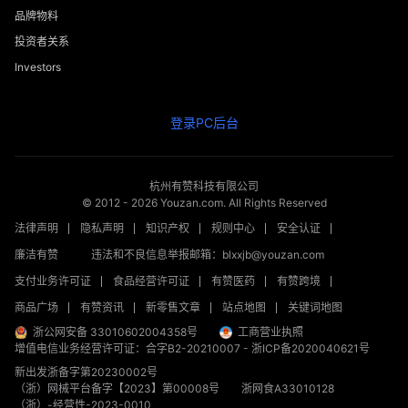
品牌物料
投资者关系
Investors
登录PC后台
杭州有赞科技有限公司
© 2012 -
2026
Youzan.com. All Rights Reserved
法律声明
隐私声明
知识产权
规则中心
安全认证
廉洁有赞
违法和不良信息举报邮箱：blxxjb@youzan.com
支付业务许可证
食品经营许可证
有赞医药
有赞跨境
商品广场
有赞资讯
新零售文章
站点地图
关键词地图
浙公网安备 33010602004358号
工商营业执照
增值电信业务经营许可证：合字B2-20210007
-
浙ICP备2020040621号
新出发浙备字第20230002号
（浙）网械平台备字【2023】第00008号
浙网食A33010128
（浙）-经营性-2023-0010