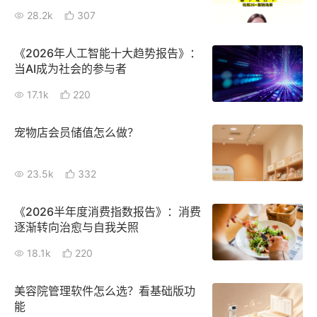
28.2k
307
增长俱乐部
《2026年人工智能十大趋势报告》：
增长俱乐部
有赞商盟
当AI成为社会的参与者
17.1k
商家社区
220
社群交流
宠物店会员储值怎么做？
合作共进
入驻有赞
认证代理商
23.5k
332
认证服务商
设计服务商
《2026半年度消费指数报告》：消费
有赞云
数据通服务
逐渐转向治愈与自我关照
18.1k
220
美容院管理软件怎么选？看基础版功
能