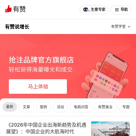
生意专家
导航
有赞说增长
有赞学堂
有赞说增长
私域日历
增长方法
有赞说案例拆解
有赞专家说
有赞成功案例
新零售最佳实践
面对面聊增长
最新
文章
案例
活动
电商问答
有赞美业
专题
有赞春季发布会
实干家直播间
《2026年中国企业出海新趋势及机遇
新零售大会
新零售茶会
展望》：中国企业的大航海时代