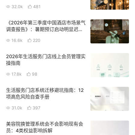
32.0k
481
《2026年第三季度中国酒店市场景气
调查报告》：暑期预订启动明显迟
缓，增长动能不足？
16.6k
220
2026年生活服务门店线上会员管理实
操指南
17.8k
98
生活服务门店系统迁移避坑指南：12
项高危风险自查手册
31.0k
397
美容院换管理系统会不会影响现有会
员：4类权益影响拆解