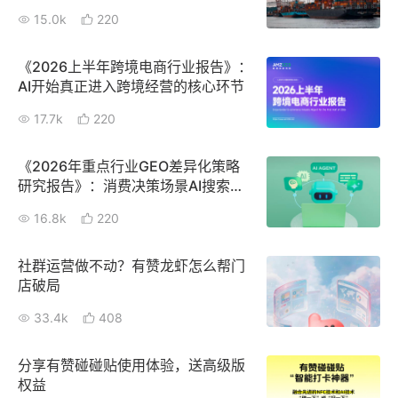
15.0k
新零售私享会
220
门店经营增长公开课
AllValue
战略合作
《2026上半年跨境电商行业报告》：
AI开始真正进入跨境经营的核心环节
增长产品指南
17.7k
220
智库
产品场景库
《2026年重点行业GEO差异化策略
产品更新动态
帮助中心
研究报告》：消费决策场景AI搜索洞
察
16.8k
220
行业洞察
社群运营做不动？有赞龙虾怎么帮门
品牌消费观
行业报告
店破局
新零售资讯
33.4k
408
培训课程
分享有赞碰碰贴使用体验，送高级版
权益
私域课程
新零售内参