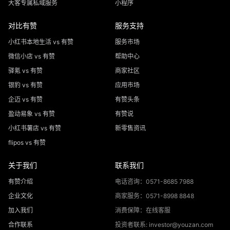
大客专属私域服务
小程序
对比有赞
服务支持
小红书本地生活 vs 有赞
服务市场
微信小店 vs 有赞
帮助中心
驿氪 vs 有赞
商家社区
银豹 vs 有赞
应用市场
企迈 vs 有赞
有赞头条
盈动易象 vs 有赞
有赞说
小红书薯店 vs 有赞
新零售资讯
flipos vs 有赞
关于我们
联系我们
有赞介绍
电话咨询：0571-8685 7988
企业文化
商家服务：0571-8998 8848
加入我们
消费保障：在线客服
合作联系
投资者联系: investor@youzan.com