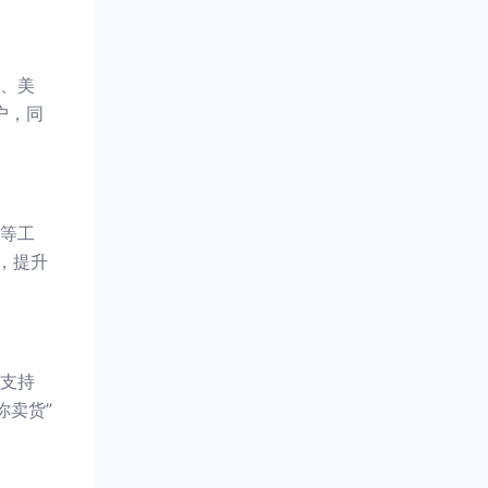
、美
户，同
等工
，提升
支持
你卖货”