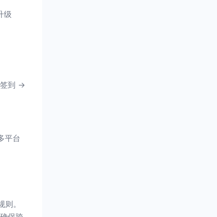
升级
签到 →
多平台
规则。
确保跨