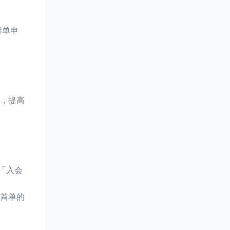
付单申
，提高
「入会
首单的