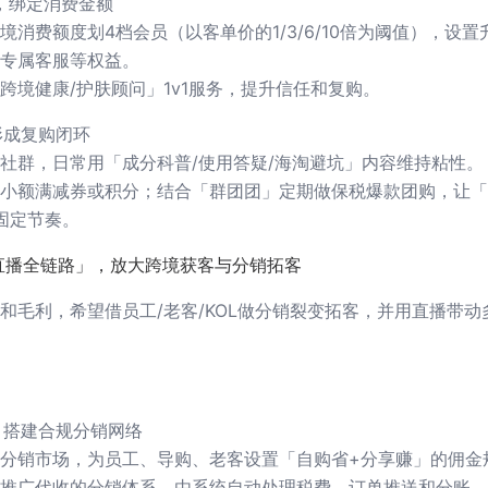
，绑定消费金额
消费额度划4档会员（以客单价的1/3/6/10倍为阈值），设置
专属客服等权益。
跨境健康/护肤顾问」1v1服务，提升信任和复购。
形成复购闭环
社群，日常用「成分科普/使用答疑/海淘避坑」内容维持粘性。
小额满减券或积分；结合「群团团」定期做保税爆款团购，让「
成固定节奏。
直播全链路」，放大跨境获客与分销拓客
和毛利，希望借员工/老客/KOL做分销裂变拓客，并用直播带动
，搭建合规分销网络
分销市场，为员工、导购、老客设置「自购省+分享赚」的佣金
推广代收的分销体系，由系统自动处理税费、订单推送和分账，