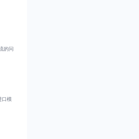
流的问
进口模