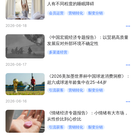
人有不同程度的睡眠障碍
会员运营
营销转化
裂变分销
增长俱乐部
2026-06-18
增长俱乐部
有赞商盟
《中国宏观经济专题报告》：以贸易高质量
商家社区
社群交流
发展应对外部环境不确定性
多渠道经营
合作共进
2026-06-17
入驻有赞
认证代理商
《2026美加墨世界杯中国球迷消费洞察》：
超六成球迷年龄集中在25-44岁
认证服务商
设计服务商
引流获客
营销转化
裂变分销
有赞云
数据通服务
2026-06-16
《情绪经济专题报告》：小情绪有大市场，
从性价比到心价比
引流获客
营销转化
裂变分销