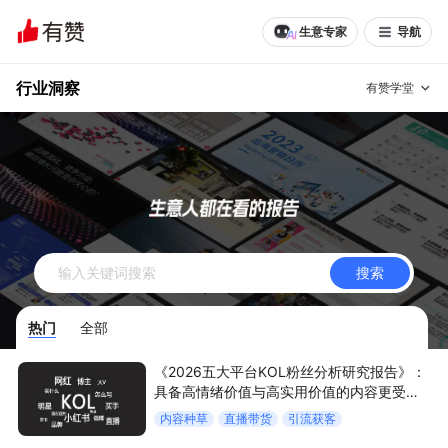
生意专家
导航
行业洞察
有赞学堂
有赞说增长
私域日历
增长方法
有赞说案例拆解
有赞专家说
搜索
有赞成功案例
新零售最佳实践
热门
全部
面对面聊增长
《2026五大平台KOL粉丝分析研究报告》：
有赞春季发布会
实干家直播间
具备高情绪价值与高实用价值的内容更受欢
迎
内容种草
直播带货
引流获客
新零售大会
新零售茶会