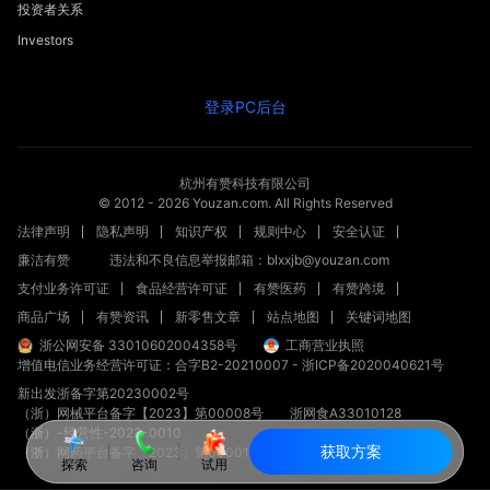
投资者关系
Investors
登录PC后台
杭州有赞科技有限公司
© 2012 -
2026
Youzan.com. All Rights Reserved
法律声明
隐私声明
知识产权
规则中心
安全认证
廉洁有赞
违法和不良信息举报邮箱：blxxjb@youzan.com
支付业务许可证
食品经营许可证
有赞医药
有赞跨境
商品广场
有赞资讯
新零售文章
站点地图
关键词地图
浙公网安备 33010602004358号
工商营业执照
增值电信业务经营许可证：合字B2-20210007
-
浙ICP备2020040621号
新出发浙备字第20230002号
（浙）网械平台备字【2023】第00008号
浙网食A33010128
（浙）-经营性-2023-0010
获取方案
（浙）网药平台备字〔2023〕第000012-000号
探索
咨询
试用