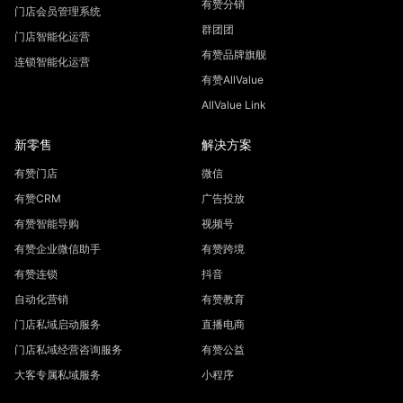
有赞分销
门店会员管理系统
群团团
门店智能化运营
有赞品牌旗舰
连锁智能化运营
有赞AllValue
AllValue Link
新零售
解决方案
有赞门店
微信
有赞CRM
广告投放
有赞智能导购
视频号
有赞企业微信助手
有赞跨境
有赞连锁
抖音
自动化营销
有赞教育
门店私域启动服务
直播电商
门店私域经营咨询服务
有赞公益
大客专属私域服务
小程序