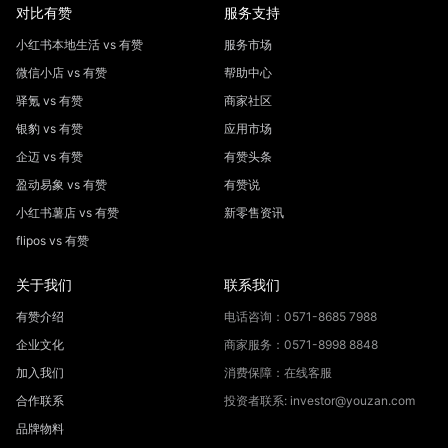
对比有赞
服务支持
小红书本地生活 vs 有赞
服务市场
微信小店 vs 有赞
帮助中心
驿氪 vs 有赞
商家社区
银豹 vs 有赞
应用市场
企迈 vs 有赞
有赞头条
盈动易象 vs 有赞
有赞说
小红书薯店 vs 有赞
新零售资讯
flipos vs 有赞
关于我们
联系我们
有赞介绍
电话咨询：0571-8685 7988
企业文化
商家服务：0571-8998 8848
加入我们
消费保障：在线客服
合作联系
投资者联系: investor@youzan.com
品牌物料