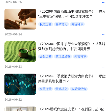
2026-06-25
新零售私享会
门店经营增长公开课
《2026中国白酒市场中期研究报告》：陷入
AllValue
战略合作
“三重收缩”困境，利润端遭受冲击？
私域运营
营销转化
内容种草
增长产品指南
2026-06-24
智库
产品场景库
《2026年中国抹茶行业全景洞察》：从风味
添加剂到超级植物，抹茶消费升级！
产品更新动态
帮助中心
会员运营
多渠道经营
内容种草
行业洞察
2026-06-23
品牌消费观
行业报告
《2026年一季度消费新潜力白皮书》：哪些
类目最具增长潜力？
新零售资讯
会员运营
营销转化
多渠道经营
培训课程
2026-06-22
《2026睡眠疗愈蓝皮书》：在我国，超3亿
私域课程
新零售内参