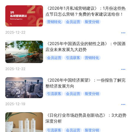
新零售私享会
门店经营增长公开课
《2026年1月私域营销建议》：1月份这些热
点节日怎么营销？免费的专家建议送给你！
AllValue
战略合作
营销转化
会员运营
裂变分销
2025-12-22
增长产品指南
《2025年中国酒店业的韧性之路》：中国酒
智库
产品场景库
店业未来发展九大趋势
会员运营
引流获客
营销转化
产品更新动态
帮助中心
2025-12-22
行业洞察
《2026年中国经济展望》：一份报告了解完
整经济发展方向
品牌消费观
行业报告
引流获客
会员运营
裂变分销
新零售资讯
2025-12-19
《日化行业市场趋势及创新动态》：3大趋势
培训课程
深度分析
私域课程
新零售内参
引流获客
会员运营
裂变分销