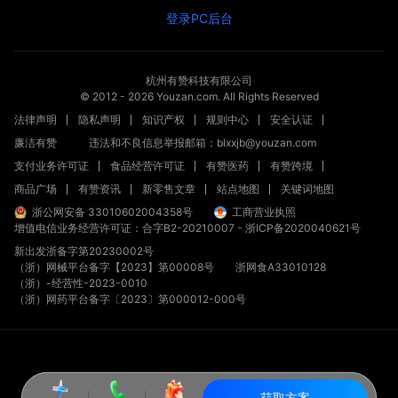
登录PC后台
杭州有赞科技有限公司
© 2012 -
2026
Youzan.com. All Rights Reserved
法律声明
隐私声明
知识产权
规则中心
安全认证
廉洁有赞
违法和不良信息举报邮箱：blxxjb@youzan.com
支付业务许可证
食品经营许可证
有赞医药
有赞跨境
商品广场
有赞资讯
新零售文章
站点地图
关键词地图
浙公网安备 33010602004358号
工商营业执照
增值电信业务经营许可证：合字B2-20210007
-
浙ICP备2020040621号
新出发浙备字第20230002号
（浙）网械平台备字【2023】第00008号
浙网食A33010128
（浙）-经营性-2023-0010
（浙）网药平台备字〔2023〕第000012-000号
获取方案