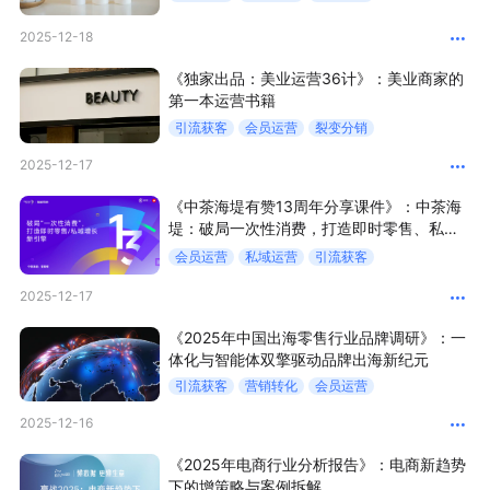
2025-12-18
增长俱乐部
《独家出品：美业运营36计》：美业商家的
增长俱乐部
有赞商盟
第一本运营书籍
引流获客
会员运营
裂变分销
商家社区
社群交流
2025-12-17
合作共进
《中茶海堤有赞13周年分享课件》：中茶海
堤：破局一次性消费，打造即时零售、私域
增长新引擎
入驻有赞
认证代理商
会员运营
私域运营
引流获客
2025-12-17
认证服务商
设计服务商
《2025年中国出海零售行业品牌调研》：一
有赞云
数据通服务
体化与智能体双擎驱动品牌出海新纪元
引流获客
营销转化
会员运营
2025-12-16
《2025年电商行业分析报告》：电商新趋势
下的增策略与案例拆解