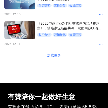
引流获客
直播带货
会员运营
2025-12-15
《2025电商行业双11社交媒体内容消费洞
察》：情绪潮流唤醒共鸣，赋能内容联动交
易
裂变分销
营销转化
会员运营
2025-12-11
加载更多
有赞陪你一起做好生意
有赞正在帮助宝洁、TCL、农夫山泉等
55,833