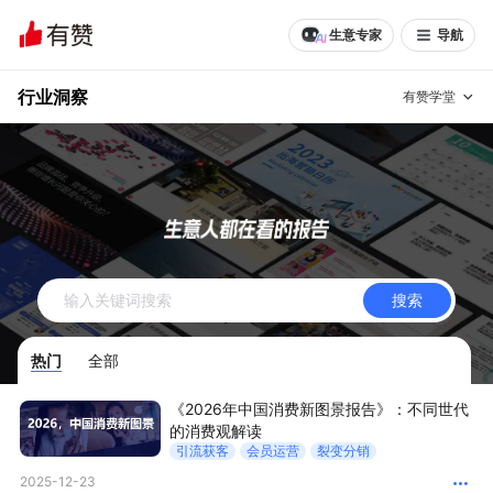
生意专家
导航
行业洞察
有赞学堂
有赞说增长
私域日历
增长方法
有赞说案例拆解
有赞专家说
搜索
有赞成功案例
新零售最佳实践
热门
全部
面对面聊增长
《2026年中国消费新图景报告》：不同世代
有赞春季发布会
实干家直播间
的消费观解读
引流获客
会员运营
裂变分销
新零售大会
新零售茶会
2025-12-23