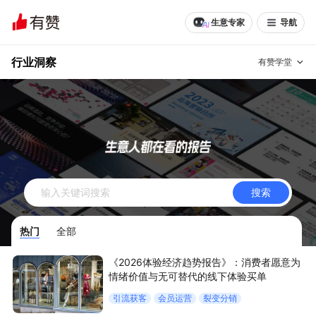
生意专家
导航
行业洞察
有赞学堂
有赞说增长
私域日历
增长方法
有赞说案例拆解
有赞专家说
搜索
有赞成功案例
新零售最佳实践
热门
全部
面对面聊增长
《2026体验经济趋势报告》：消费者愿意为
有赞春季发布会
实干家直播间
情绪价值与无可替代的线下体验买单
引流获客
会员运营
裂变分销
新零售大会
新零售茶会