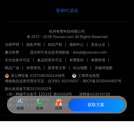
登录PC后台
杭州有赞科技有限公司
© 2012 -
2026
Youzan.com. All Rights Reserved
法律声明
隐私声明
知识产权
规则中心
安全认证
廉洁有赞
违法和不良信息举报邮箱：blxxjb@youzan.com
支付业务许可证
食品经营许可证
有赞医药
有赞跨境
商品广场
有赞资讯
新零售文章
站点地图
关键词地图
浙公网安备 33010602004358号
工商营业执照
增值电信业务经营许可证：合字B2-20210007
-
浙ICP备2020040621号
新出发浙备字第20230002号
（浙）网械平台备字【2023】第00008号
浙网食A33010128
（浙）-经营性-2023-0010
获取方案
（浙）网药平台备字〔2023〕第000012-000号
探索
咨询
试用