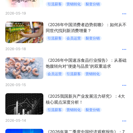
引流获客
营销转化
裂变分销
增长俱乐部
2026-05-19
《2026年中国消费者趋势前瞻》：如何从不
增长俱乐部
有赞商盟
同世代找到新消费增量？
引流获客
会员运营
裂变分销
商家社区
社群交流
2026-05-18
合作共进
《2026年中国速冻食品行业报告》：从基础
饱腹转向对“便捷与品质”的双重追求
入驻有赞
认证代理商
会员运营
引流获客
营销转化
认证服务商
设计服务商
2026-05-15
有赞云
数据通服务
《2025我国新兴产业发展活力研究》：4大
核心观点深度分析！
引流获客
营销转化
裂变分销
2026-05-14
《2026年第二季度中国经济观察报告》：7