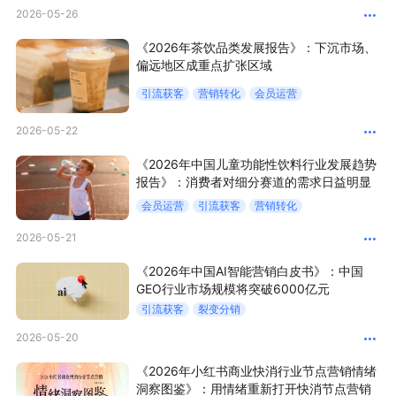
2026-05-26
新零售私享会
门店经营增长公开课
《2026年茶饮品类发展报告》：下沉市场、
AllValue
战略合作
偏远地区成重点扩张区域
引流获客
营销转化
会员运营
增长产品指南
2026-05-22
智库
产品场景库
《2026年中国儿童功能性饮料行业发展趋势
产品更新动态
帮助中心
报告》：消费者对细分赛道的需求日益明显
会员运营
引流获客
营销转化
行业洞察
2026-05-21
品牌消费观
行业报告
《2026年中国AI智能营销白皮书》：中国
GEO行业市场规模将突破6000亿元
新零售资讯
引流获客
裂变分销
2026-05-20
培训课程
《2026年小红书商业快消行业节点营销情绪
洞察图鉴》：用情绪重新打开快消节点营销
私域课程
新零售内参