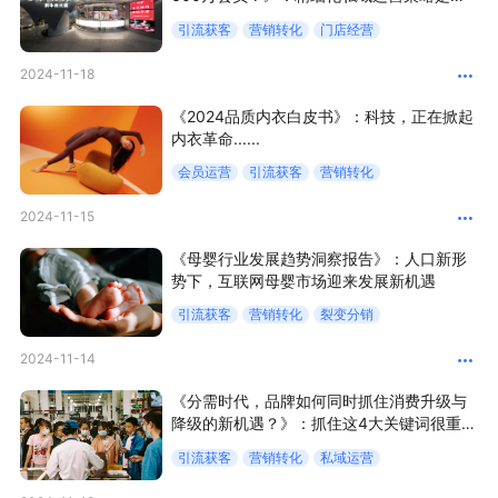
键！
引流获客
营销转化
门店经营
增长俱乐部
2024-11-18
增长俱乐部
有赞商盟
《2024品质内衣白皮书》：科技，正在掀起
内衣革命......
商家社区
社群交流
会员运营
引流获客
营销转化
合作共进
2024-11-15
入驻有赞
认证代理商
《母婴行业发展趋势洞察报告》：人口新形
势下，互联网母婴市场迎来发展新机遇
认证服务商
设计服务商
引流获客
营销转化
裂变分销
有赞云
数据通服务
2024-11-14
《分需时代，品牌如何同时抓住消费升级与
降级的新机遇？》：抓住这4大关键词很重
要！
引流获客
营销转化
私域运营