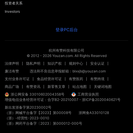
投资者关系
Investors
登录PC后台
杭州有赞科技有限公司
© 2012 -
2026
Youzan.com. All Rights Reserved
法律声明
隐私声明
知识产权
规则中心
安全认证
廉洁有赞
违法和不良信息举报邮箱：blxxjb@youzan.com
支付业务许可证
食品经营许可证
有赞医药
有赞跨境
商品广场
有赞资讯
新零售文章
站点地图
关键词地图
浙公网安备 33010602004358号
工商营业执照
增值电信业务经营许可证：合字B2-20210007
-
浙ICP备2020040621号
新出发浙备字第20230002号
（浙）网械平台备字【2023】第00008号
浙网食A33010128
（浙）-经营性-2023-0010
（浙）网药平台备字〔2023〕第000012-000号