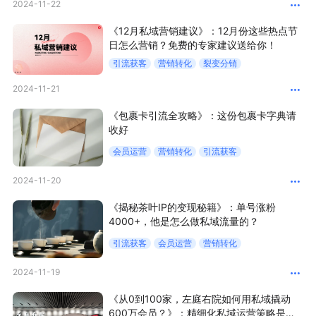
2024-11-22
新零售私享会
门店经营增长公开课
《12月私域营销建议》：12月份这些热点节
日怎么营销？免费的专家建议送给你！
AllValue
战略合作
引流获客
营销转化
裂变分销
增长产品指南
2024-11-21
智库
产品场景库
《包裹卡引流全攻略》：这份包裹卡字典请
收好
产品更新动态
帮助中心
会员运营
营销转化
引流获客
2024-11-20
行业洞察
《揭秘茶叶IP的变现秘籍》：单号涨粉
品牌消费观
行业报告
4000+，他是怎么做私域流量的？
新零售资讯
引流获客
会员运营
营销转化
2024-11-19
培训课程
《从0到100家，左庭右院如何用私域撬动
私域课程
新零售内参
600万会员？》：精细化私域运营策略是关