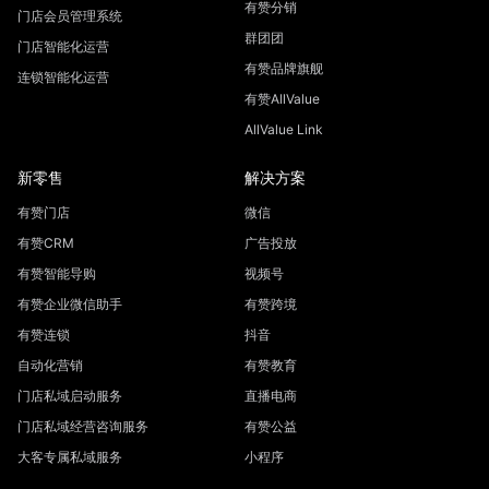
有赞分销
门店会员管理系统
群团团
门店智能化运营
有赞品牌旗舰
连锁智能化运营
有赞AllValue
AllValue Link
新零售
解决方案
有赞门店
微信
有赞CRM
广告投放
有赞智能导购
视频号
有赞企业微信助手
有赞跨境
有赞连锁
抖音
自动化营销
有赞教育
门店私域启动服务
直播电商
门店私域经营咨询服务
有赞公益
大客专属私域服务
小程序