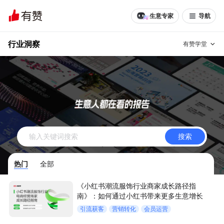
生意专家
导航
行业洞察
有赞学堂
有赞说增长
私域日历
增长方法
有赞说案例拆解
有赞专家说
搜索
有赞成功案例
新零售最佳实践
热门
全部
面对面聊增长
《小红书潮流服饰行业商家成长路径指
有赞春季发布会
实干家直播间
南》：如何通过小红书带来更多生意增长
引流获客
营销转化
会员运营
新零售大会
新零售茶会