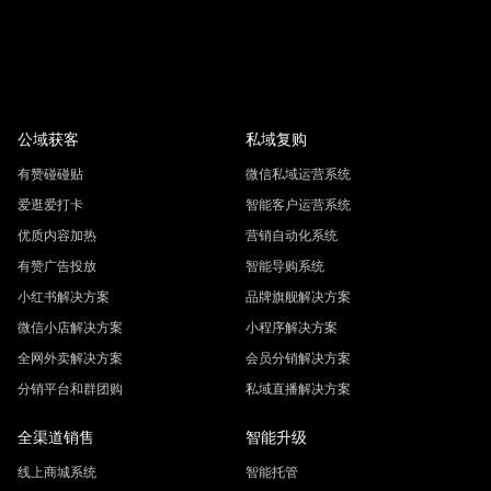
1. 个人店开通条件：无需营业执照，仅需提供身份证即可完
求，需提供海外公司注册文件。
成认证。 

2.有赞的推荐方案：有赞小红书解决方案更适用于企业店铺，
可提供全链路运营支持（如POI认领、分销市场对接等），而
个人店需自行承担资质审核与流量运营压力
公域获客
私域复购
有赞碰碰贴
微信私域运营系统
爱逛爱打卡
智能客户运营系统
优质内容加热
营销自动化系统
有赞广告投放
智能导购系统
小红书解决方案
品牌旗舰解决方案
微信小店解决方案
小程序解决方案
全网外卖解决方案
会员分销解决方案
分销平台和群团购
私域直播解决方案
全渠道销售
智能升级
线上商城系统
智能托管