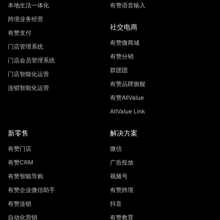
本地生活一体化
有赞语音输入
跨境业务经营
社交电商
有赞支付
有赞微商城
门店管理系统
有赞分销
门店会员管理系统
群团团
门店智能化运营
有赞品牌旗舰
连锁智能化运营
有赞AllValue
AllValue Link
新零售
解决方案
有赞门店
微信
有赞CRM
广告投放
有赞智能导购
视频号
有赞企业微信助手
有赞跨境
有赞连锁
抖音
自动化营销
有赞教育