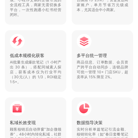
技术服务费低至 0.6%（传统平台抽佣 15-25%），资金直达商家
全流程工具，商家无需切换多
家账户，单月节省万元级成
平台，一次性跑通小红书经营
本，尤其适合中小商家。
闭环。
低成本规模化获客
AI批量生成爆款笔记（1 小时产出 30 条），搭配同城素人探店，获客成本
多平台统一管理
低成本规模化获客
多平台统一管理
商品信息、订单数据、会员资产跨平台自动同步，连锁品牌可统一管理 10+
AI批量生成爆款笔记（1 小时产
商品信息、订单数据、会员资
出 30 条），搭配同城素人探
产跨平台自动同步，连锁品牌
店，获客成本仅为行业平均
可统一管理 10+ 门店SKU，超
私域长效变现
（30元/人）的 1/3，ROI稳定
卖率从 15% 降至 2%。
1:5+。
顾客核销后自动弹窗“加企微领券”，48小时内转化私域，社群用户月均复
数据指导决策
实时分析单篇笔记引流金额、核销转化率（如“春日套餐笔记转化率45%”
私域长效变现
数据指导决策
顾客核销后自动弹窗“加企微领
实时分析单篇笔记引流金额、
券”，48小时内转化私域，社群
核销转化率（如“春日套餐笔记