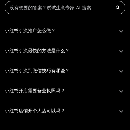
小红书引流推广怎么做？
有赞提供极速开店服务,帮您快速完成小红书专业号认证、门
店POI认领(确保顾客能通过地图搜索到店)。同时利用
小红书引流最快的方法是什么？
BGC（品牌内容）、UGC（用户打卡）、PGC（达人探店）
1. 使用有赞碰碰贴工具，顾客到店用手机触碰即生成AI小红
结合运营，重点认领POI定位并挂载商品链接；利用自动化工
书笔记，快速铺量种草内容，并引导用户一键分享。

具生成笔记、聚合达人资源，同时配置到店扫码功能引导消
小红书引流到微信技巧有哪些？
2. 多维度内容运营：结合BGC（品牌内容）、UGC（用户打
费者发布体验内容，形成口碑裂变。
小红书引流至微信的核心技巧包括：

卡）、PGC（达人探店） 运营策略，认领POI定位并挂载商
1. 内容与互动引导：通过置顶笔记展示福利或案例吸引私
品链接，通过达人合作和用户自发内容形成口碑裂变。
小红书开店需要营业执照吗？
信，利用评论区小号配合、粉丝群公告及直播口播引导添加
在小红书开店是否需要营业执照，取决于店铺类型：

微信。  推荐指数：★★★★

1. 个人店铺：无需营业执照，仅需身份证即可开通。

2. 工具与合规路径：使用企业号后台的私信获客组件，或通
小红书店铺开个人店可以吗？
2. 个体工商店/企业店铺：需提供营业执照及对应行业资质
过有赞打通小红书店铺与微信商城，挂载小程序商品链接实
有赞小红书解决方案，支持小红书店铺开个人店，但需注意
（如食品经营许可证），企业店铺还需绑定对公账户。

现私域引流沉淀。   推荐指数：★★★★★
以下要点：

3. 海外商家：通过有赞AllValue国际版可免除中国营业执照要