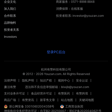
企业文化
商家服务：0571-8998 8848
加入我们
消费保障：在线客服
合作联系
投资者联系: investor@youzan.com
品牌物料
投资者关系
Investors
登录PC后台
杭州有赞科技有限公司
© 2012 -
2026
Youzan.com. All Rights Reserved
法律声明
隐私声明
知识产权
规则中心
安全认证
廉洁有赞
违法和不良信息举报邮箱：blxxjb@youzan.com
支付业务许可证
食品经营许可证
有赞医药
有赞跨境
商品广场
有赞资讯
新零售文章
站点地图
关键词地图
浙公网安备 33010602004358号
工商营业执照
增值电信业务经营许可证：合字B2-20210007
-
浙ICP备2020040621号