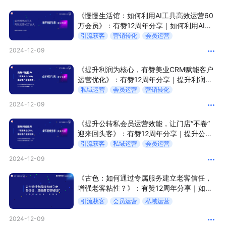
新零售私享会
门店经营增长公开课
《慢慢生活馆：如何利用AI工具高效运营60
万会员》：有赞12周年分享｜如何利用AI工
AllValue
战略合作
具高效运营60万会员
引流获客
营销转化
会员运营
2024-12-09
增长产品指南
《提升利润为核心，有赞美业CRM赋能客户
运营优化》：有赞12周年分享｜提升利润为
智库
产品场景库
核心，有赞美业CRM赋能客户运营优化
私域运营
会员运营
营销转化
产品更新动态
帮助中心
2024-12-09
《提升公转私会员运营效能，让门店“不卷”
行业洞察
迎来回头客》：有赞12周年分享｜提升公转
私会员运营效能，让门店“不卷” 迎来回头客
引流获客
私域运营
会员运营
品牌消费观
行业报告
2024-12-09
新零售资讯
《古色：如何通过专属服务建立老客信任，
增强老客粘性？》：有赞12周年分享｜如何
通过专属服务建立老客信任，增强老客粘
培训课程
引流获客
会员运营
私域运营
性？
2024-12-09
私域课程
新零售内参