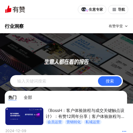
生意专家
导航
行业洞察
有赞学堂
有赞说增长
私域日历
增长方法
有赞说案例拆解
有赞专家说
搜索
有赞成功案例
新零售最佳实践
热门
全部
面对面聊增长
《BossH：客户体验旅程与成交关键触点设
有赞春季发布会
实干家直播间
计》：有赞12周年分享｜客户体验旅程与成
交关键触点设计
会员运营
营销转化
私域运营
新零售大会
新零售茶会
2024-12-09