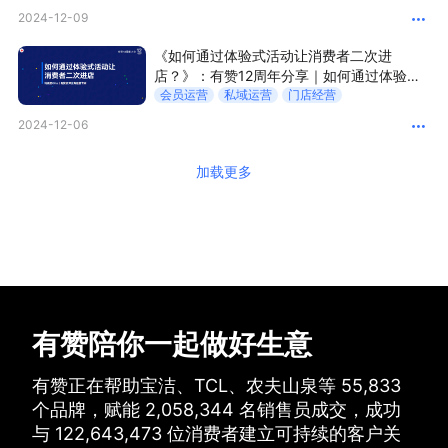
2024-12-09
《如何通过体验式活动让消费者二次进
店？》：有赞12周年分享｜如何通过体验式
活动让消费者二次进店？
会员运营
私域运营
门店经营
2024-12-06
加载更多
有赞陪你一起做好生意
有赞正在帮助宝洁、TCL、农夫山泉等
55,833
个品牌，
赋能
2,058,344
名销售员成交，
成功
与
122,643,473
位消费者建立可持续的客户关