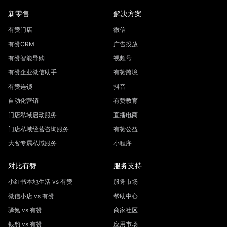
新零售
解决方案
有赞门店
微信
有赞CRM
广告投放
有赞智能导购
视频号
有赞企业微信助手
有赞跨境
有赞连锁
抖音
自动化营销
有赞教育
门店私域启动服务
直播电商
门店私域经营咨询服务
有赞公益
大客专属私域服务
小程序
对比有赞
服务支持
小红书本地生活 vs 有赞
服务市场
微信小店 vs 有赞
帮助中心
驿氪 vs 有赞
商家社区
银豹 vs 有赞
应用市场