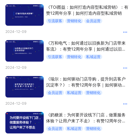
《TOi图益：如何打造内容型私域营销》：有
赞12周年分享｜如何打造内容型私域营销
增长俱乐部
引流获客
营销转化
会员运营
增长俱乐部
有赞商盟
2024-12-09
商家社区
社群交流
《万和电气：如何通过以旧换新为门店带来
客流》：有赞12周年分享｜如何通过以旧换
新为门店带来客流
合作共进
引流获客
营销转化
私域运营
2024-12-09
入驻有赞
认证代理商
《瑞尔：如何驱动门店导购，提升到店客户
认证服务商
设计服务商
沉淀率？》：有赞12周年分享｜如何驱动门
店导购，提升到店客户沉淀率？
会员运营
私域运营
营销转化
有赞云
数据通服务
2024-12-09
《奶糖派：为何要开设线下门店，做重服务
体验？让用户来了不走》：有赞12周年分享
｜为何要开设线下门店，做重服务体验？让
会员运营
私域运营
营销转化
用户来了不走