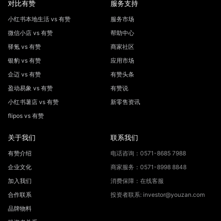
对比有赞
服务支持
小红书本地生活 vs 有赞
服务市场
微信小店 vs 有赞
帮助中心
驿氪 vs 有赞
商家社区
银豹 vs 有赞
应用市场
企迈 vs 有赞
有赞头条
盈动易象 vs 有赞
有赞说
小红书薯店 vs 有赞
新零售资讯
flipos vs 有赞
关于我们
联系我们
有赞介绍
电话咨询：0571-8685 7988
企业文化
商家服务：0571-8998 8848
加入我们
消费保障：在线客服
合作联系
投资者联系: investor@youzan.com
品牌物料