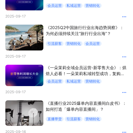
购率拉升到52.19%！
会员运营
私域运营
营销转化
增长俱乐部
2025-09-17
增长俱乐部
有赞商盟
《2025Q2中国旅行行业出海趋势洞察》：
为何必须持续关注“旅行行业出海”？
商家社区
社群交流
引流获客
营销转化
会员运营
合作共进
2025-09-17
《一朵茉莉全域会员运营-新零售大会》：烘
入驻有赞
认证代理商
焙人必看！一朵茉莉私域转型成功，复购率
提升14%！
认证服务商
设计服务商
会员运营
私域运营
营销转化
2025-09-17
有赞云
数据通服务
《直播行业2025爆单内容直播间白皮书》：
如何打造「爆单内容直播间」？
直播带货
引流获客
营销转化
2025-09-16