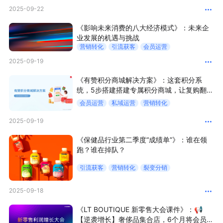
2025-09-22
新零售私享会
门店经营增长公开课
《影响未来消费的八大经济模式》：未来企
AllValue
战略合作
业发展的机遇与挑战
营销转化
引流获客
会员运营
增长产品指南
2025-09-19
《有赞积分商城解决方案》：这套积分系
智库
产品场景库
统，5步搭建搭建专属积分商城，让复购翻
倍！
产品更新动态
帮助中心
会员运营
私域运营
营销转化
2025-09-19
行业洞察
《保健品行业第二季度“成绩单”》：谁在领
跑？谁在掉队？
品牌消费观
行业报告
引流获客
营销转化
裂变分销
新零售资讯
2025-09-18
培训课程
《LT BOUTIQUE 新零售大会课件》：📢
【逆袭增长】奢侈品集合店，6个月将会员复
私域课程
新零售内参