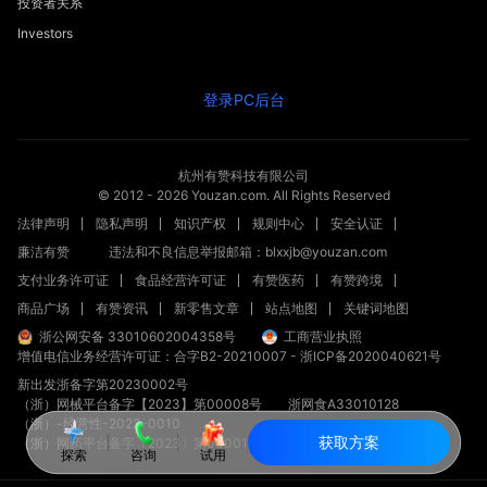
投资者关系
Investors
登录PC后台
杭州有赞科技有限公司
© 2012 -
2026
Youzan.com. All Rights Reserved
法律声明
隐私声明
知识产权
规则中心
安全认证
廉洁有赞
违法和不良信息举报邮箱：blxxjb@youzan.com
支付业务许可证
食品经营许可证
有赞医药
有赞跨境
商品广场
有赞资讯
新零售文章
站点地图
关键词地图
浙公网安备 33010602004358号
工商营业执照
增值电信业务经营许可证：合字B2-20210007
-
浙ICP备2020040621号
新出发浙备字第20230002号
（浙）网械平台备字【2023】第00008号
浙网食A33010128
（浙）-经营性-2023-0010
获取方案
（浙）网药平台备字〔2023〕第000012-000号
探索
咨询
试用