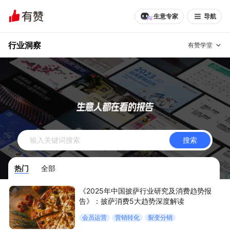
生意专家
导航
行业洞察
有赞学堂
有赞说增长
私域日历
增长方法
有赞说案例拆解
有赞专家说
搜索
有赞成功案例
新零售最佳实践
热门
全部
面对面聊增长
《2025年中国披萨行业研究及消费趋势报
有赞春季发布会
实干家直播间
告》：披萨消费5大趋势深度解读
会员运营
营销转化
裂变分销
新零售大会
新零售茶会