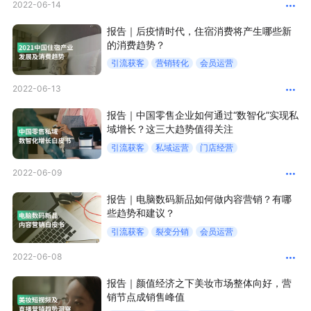
2022-06-14
新零售私享会
门店经营增长公开课
报告｜后疫情时代，住宿消费将产生哪些新
的消费趋势？
AllValue
战略合作
引流获客
营销转化
会员运营
增长产品指南
2022-06-13
智库
产品场景库
报告｜中国零售企业如何通过“数智化”实现私
域增长？这三大趋势值得关注
产品更新动态
帮助中心
引流获客
私域运营
门店经营
2022-06-09
行业洞察
报告｜电脑数码新品如何做内容营销？有哪
品牌消费观
行业报告
些趋势和建议？
引流获客
裂变分销
会员运营
新零售资讯
2022-06-08
培训课程
报告｜颜值经济之下美妆市场整体向好，营
销节点成销售峰值
私域课程
新零售内参