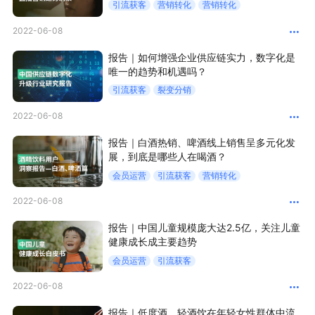
引流获客
营销转化
营销转化
2022-06-08
增长俱乐部
报告｜如何增强企业供应链实力，数字化是
增长俱乐部
有赞商盟
唯一的趋势和机遇吗？
引流获客
裂变分销
商家社区
社群交流
2022-06-08
合作共进
报告｜白酒热销、啤酒线上销售呈多元化发
展，到底是哪些人在喝酒？
入驻有赞
认证代理商
会员运营
引流获客
营销转化
认证服务商
设计服务商
2022-06-08
有赞云
数据通服务
报告｜中国儿童规模庞大达2.5亿，关注儿童
健康成长成主要趋势
会员运营
引流获客
2022-06-08
报告｜低度酒、轻酒饮在年轻女性群体中流