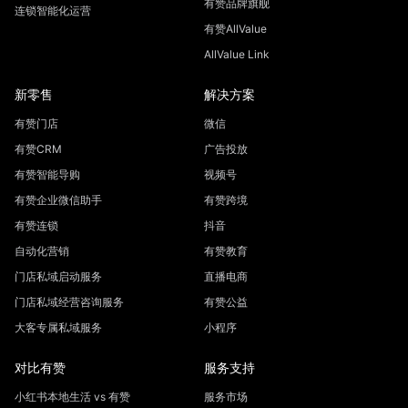
有赞品牌旗舰
连锁智能化运营
有赞AllValue
AllValue Link
新零售
解决方案
有赞门店
微信
有赞CRM
广告投放
有赞智能导购
视频号
有赞企业微信助手
有赞跨境
有赞连锁
抖音
自动化营销
有赞教育
门店私域启动服务
直播电商
门店私域经营咨询服务
有赞公益
大客专属私域服务
小程序
对比有赞
服务支持
小红书本地生活 vs 有赞
服务市场