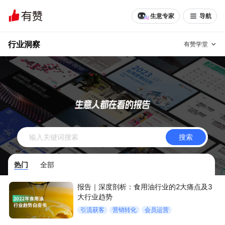
生意专家
导航
行业洞察
有赞学堂
有赞说增长
私域日历
增长方法
有赞说案例拆解
有赞专家说
搜索
有赞成功案例
新零售最佳实践
热门
全部
面对面聊增长
报告｜深度剖析：食用油行业的2大痛点及3
有赞春季发布会
实干家直播间
大行业趋势
引流获客
营销转化
会员运营
新零售大会
新零售茶会