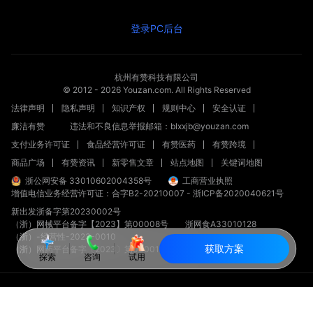
登录PC后台
杭州有赞科技有限公司
© 2012 -
2026
Youzan.com. All Rights Reserved
法律声明
隐私声明
知识产权
规则中心
安全认证
廉洁有赞
违法和不良信息举报邮箱：blxxjb@youzan.com
支付业务许可证
食品经营许可证
有赞医药
有赞跨境
商品广场
有赞资讯
新零售文章
站点地图
关键词地图
浙公网安备 33010602004358号
工商营业执照
增值电信业务经营许可证：合字B2-20210007
-
浙ICP备2020040621号
新出发浙备字第20230002号
（浙）网械平台备字【2023】第00008号
浙网食A33010128
（浙）-经营性-2023-0010
获取方案
（浙）网药平台备字〔2023〕第000012-000号
探索
咨询
试用