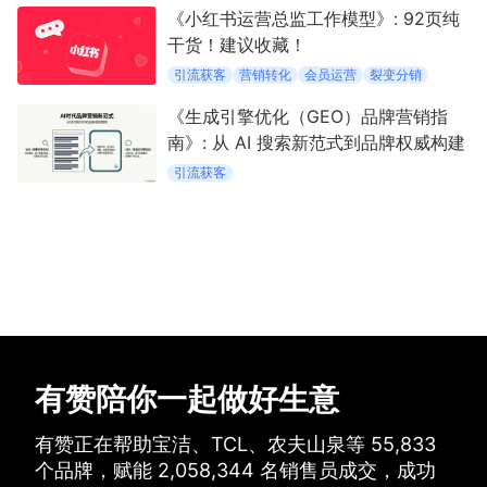
《小红书运营总监工作模型》: 92页纯
干货！建议收藏！
引流获客
营销转化
会员运营
裂变分销
《生成引擎优化（GEO）品牌营销指
南》: 从 AI 搜索新范式到品牌权威构建
引流获客
有赞陪你一起做好生意
有赞正在帮助宝洁、TCL、农夫山泉等
55,833
个品牌，
赋能
2,058,344
名销售员成交，
成功