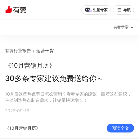
生意专家
导航
有赞学堂
有赞说增长
有赞行业报告
/
运营干货
私域日历
增长方法
《10月营销月历》
有赞说案例拆解
有赞专家说
30多条专家建议免费送给你～
有赞成功案例
新零售最佳实践
10月份这些热点节日怎么营销？看看专家的建议！跟着这些建议，
主动制造热点制造需求，让销量快速增长！
面对面聊增长
2022-09-16
有赞春季发布会
实干家直播间
《10月营销月历》
阅读全文
新零售大会
新零售茶会