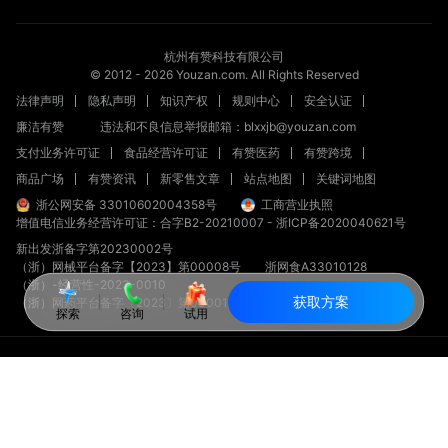
杭州有赞科技有限公司
© 2012 -
2026
Youzan.com. All Rights Reserved
法律声明
隐私声明
知识产权
规则中心
安全认证
廉洁有赞
违法和不良信息举报邮箱：blxxjb@youzan.com
支付业务许可证
食品经营许可证
有赞医药
有赞跨境
商品广场
有赞资讯
新零售文章
站点地图
关键词地图
浙公网安备 33010602004358号
工商营业执照
增值电信业务经营许可证：合字B2-20210007
-
浙ICP备2020040621号
新出发浙备字第20230002号
（浙）网械平台备字【2023】第00008号
浙网食A33010128
（浙）-经营性-2023-0010
获取方案
（浙）网药平台备字〔2023〕第000012-000号
探索
咨询
试用