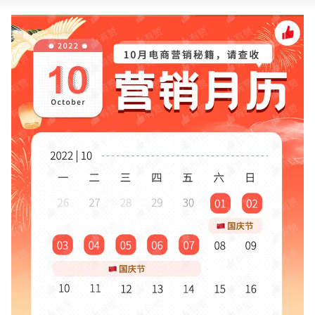
新零售私享会
门店经营增长公开课
AllValue
战略合作
增长产品指南
智库
产品场景库
产品更新动态
帮助中心
行业洞察
品牌消费观
行业报告
新零售资讯
培训课程
私域课程
新零售内参