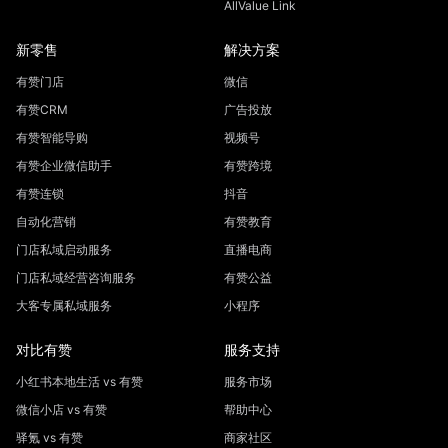
AllValue Link
新零售
解决方案
有赞门店
微信
有赞CRM
广告投放
有赞智能导购
视频号
有赞企业微信助手
有赞跨境
有赞连锁
抖音
自动化营销
有赞教育
门店私域启动服务
直播电商
门店私域经营咨询服务
有赞公益
大客专属私域服务
小程序
对比有赞
服务支持
小红书本地生活 vs 有赞
服务市场
微信小店 vs 有赞
帮助中心
驿氪 vs 有赞
商家社区