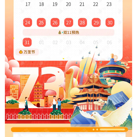
增长俱乐部
增长俱乐部
有赞商盟
商家社区
社群交流
合作共进
入驻有赞
认证代理商
认证服务商
设计服务商
有赞云
数据通服务