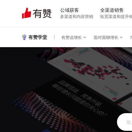
公域获客
全渠道销售
多渠道和内容营销
拓宽渠道和提升
有赞学堂
有赞说增长
面对面聊增长