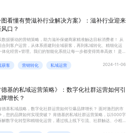
一图看懂有赞滋补行业解决方案》：滋补行业迎来
新风口？
以数据驱动的营销策略，助力滋补保健商家精准触达目标消费者！ 从
组合到客户运营，从体系搭建到全域获客，再到私域转化、精细化运
一体化经营+管理。我们的智能化系统让每一步都变得简单高效！ 是
明星滋补保健商家的选择，33%的业绩增长，逆势增长的秘密武器！
2024-11-06
流获客
营销转化
私域运营
肯德基的私域运营策略》：数字化社群运营如何引
品牌增长？
肯德基私域战略，数字化社群运营如何引爆品牌增长？ 面对激烈的市
争，您的品牌如何实现突破？ 肯德基的私域社群运营策略，以5000字
拆解数字化转型和精细化运营，通过线上线下引流、社群触达、小程
化及会员体系分层激励，肯德基成功将流量转化为增长动力，实现了
率和用户粘性的双重提升！