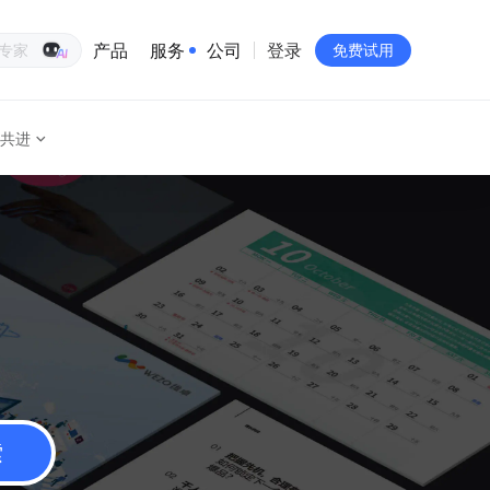
产品
服务
公司
登录
生意专家
免费试用
共进
有赞简介
投资者关系
品牌物料下载
员工验证
有赞公益
站点地图
索