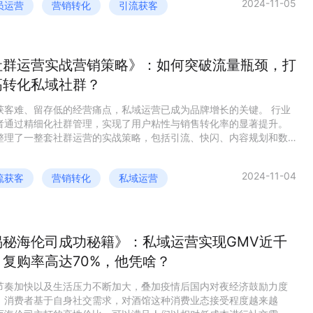
2024-11-05
员运营
营销转化
引流获客
社群运营实战营销策略》：如何突破流量瓶颈，打
高转化私域社群？
获客难、留存低的经营痛点，私域运营已成为品牌增长的关键。 行业
者通过精细化社群管理，实现了用户粘性与销售转化率的显著提升。
整理了一整套社群运营的实战策略，包括引流、快闪、内容规划和数
析~ 查看完整报告获取完整干货～
2024-11-04
流获客
营销转化
私域运营
揭秘海伦司成功秘籍》：私域运营实现GMV近千
，复购率高达70%，他凭啥？
节奏加快以及生活压力不断加大，叠加疫情后国内对夜经济鼓励力度
，消费者基于自身社交需求，对酒馆这种消费业态接受程度越来越