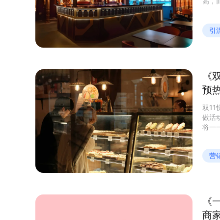
高，
求，
购率
引
《
预
双1
做活
将一
营
《
商