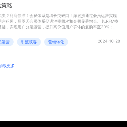
战策略
流失？利润停滞？会员体系是增长突破口！海底捞通过会员运营实现
用户积累，屈臣氏会员体系促进消费频次和金额显著增长。 以RFM模
基础，实现用户分层运营，提升高价值用户群体的复购率至30%；通
员专属活动，平均客单价提升20%，年度利润增长率高达25%。 万字
，为你解析如何做好会员运营。
2024-10-28
员运营
引流获客
营销转化
加载更多