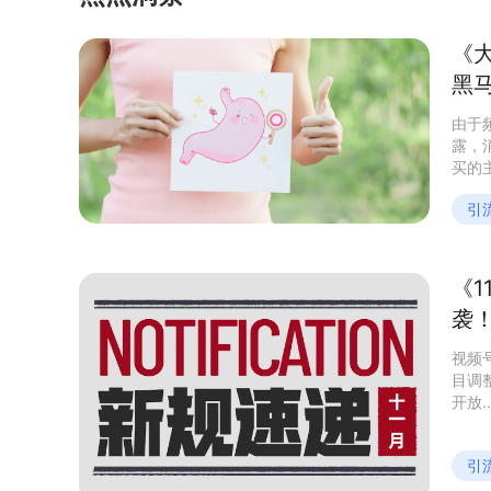
《
黑
由于
露，
买的
全性
引
长。
《
袭
视频
目调
开放
门槛降
引