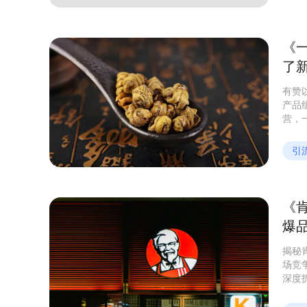
《
了
有赞
产品
营，
众多
引
《
爆
揭秘
场竞
深度
序转
复购