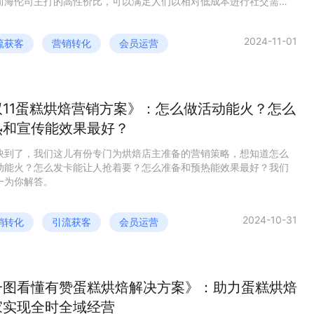
而海伦司主打的高性价比，可以满足人们以相对低成本进行社交需
在低线城市发展潜力尤其巨大。 他通过私域运营实现GMV近千万，复
高达70%，到底是怎么做的？查看完整报告了解更多干货内容～
2024-11-01
流获客
营销转化
会员运营
双11蛋糕烘焙营销方案》：怎么做活动能火？怎么
热和宣传能效果最好？
1快到了，我们这儿有份专门为烘焙店主准备的营销策略，想知道怎么
动能火？怎么发卡能让人抢着要？怎么准备和预热能效果最好？我们
一为你解答。
2024-10-31
销转化
引流获客
会员运营
一图看懂有赞蛋糕烘焙解决方案》：助力蛋糕烘焙
家实现全时全域经营