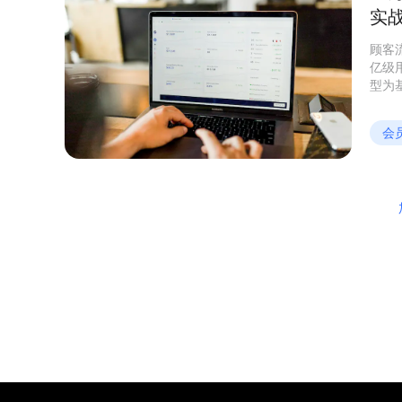
实
顾客
亿级
型为
过会
长文
会