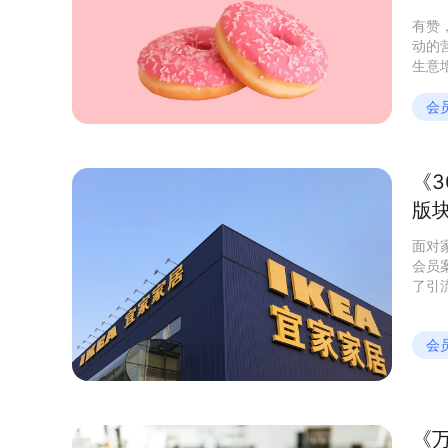
有赞
动的
生意
长！
会
《
版
面对
会员
了引
的案
会
《