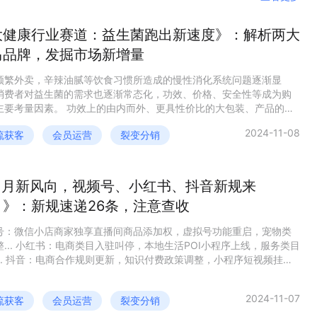
大健康行业赛道：益生菌跑出新速度》：解析两大
马品牌，发掘市场新增量
频繁外卖，辛辣油腻等饮食习惯所造成的慢性消化系统问题逐渐显
消费者对益生菌的需求也逐渐常态化，功效、价格、安全性等成为购
主要考量因素。 功效上的由内而外、更具性价比的大包装、产品的安
以及本国化，零食化，包装便捷精致化等引领着益生菌品类的不断成
2024-11-08
流获客
会员运营
裂变分销
 完整益生菌行业分析可查看完整报告获取～
11月新风向，视频号、小红书、抖音新规来
！》：新规速递26条，注意查收
号：微信小店商家独享直播间商品添加权，虚拟号功能重启，宠物类
整... 小红书：电商类目入驻叫停，本地生活POI小程序上线，服务类目
... 抖音：电商合作规则更新，知识付费政策调整，小程序短视频挂载
低... 下载完整资料了解更多～
2024-11-07
流获客
会员运营
裂变分销