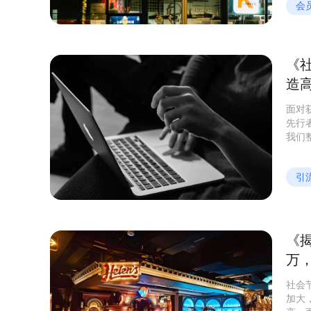
会
《
造
面对
先行
我们
据分
引
《
万
社会
加大