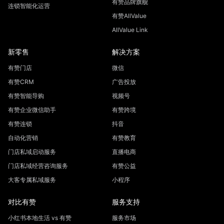
有赞品牌旗舰
连锁智能化运营
有赞AllValue
AllValue Link
新零售
解决方案
有赞门店
微信
有赞CRM
广告投放
有赞智能导购
视频号
有赞企业微信助手
有赞跨境
有赞连锁
抖音
自动化营销
有赞教育
门店私域启动服务
直播电商
门店私域经营咨询服务
有赞公益
大客专属私域服务
小程序
对比有赞
服务支持
小红书本地生活 vs 有赞
服务市场