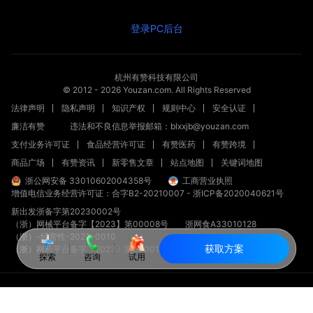
登录PC后台
杭州有赞科技有限公司
© 2012 -
2026
Youzan.com. All Rights Reserved
法律声明
隐私声明
知识产权
规则中心
安全认证
廉洁有赞
违法和不良信息举报邮箱：blxxjb@youzan.com
支付业务许可证
食品经营许可证
有赞医药
有赞跨境
商品广场
有赞资讯
新零售文章
站点地图
关键词地图
浙公网安备 33010602004358号
工商营业执照
增值电信业务经营许可证：合字B2-20210007
-
浙ICP备2020040621号
新出发浙备字第20230002号
（浙）网械平台备字【2023】第00008号
浙网食A33010128
（浙）-经营性-2023-0010
获取方案
（浙）网药平台备字〔2023〕第000012-000号
探索
咨询
试用