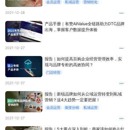
会员运营
私域运营
营销转化
2021-12-28
增长俱乐部
产品手册｜有赞AllValue全链路助力DTC品牌
增长俱乐部
有赞商盟
出海，掌握客户数据提升体验
商家社区
社群交流
2021-12-27
合作共进
报告｜如何提高百购企业经营管理效率，实
现与品牌专柜的高效协同？
入驻有赞
认证代理商
门店经营
认证服务商
设计服务商
2021-12-27
有赞云
数据通服务
报告｜新锐品牌如何从公域运营转变到私域
营销？这4大趋势一定要把握！
会员运营
裂变分销
私域运营
2021-12-27
报告｜5大要点深入剖析：商家该如何抢占红