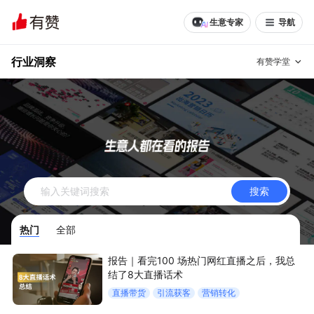
生意专家
导航
行业洞察
有赞学堂
有赞说增长
私域日历
增长方法
有赞说案例拆解
有赞专家说
搜索
有赞成功案例
新零售最佳实践
热门
全部
面对面聊增长
报告｜看完100 场热门网红直播之后，我总
有赞春季发布会
实干家直播间
结了8大直播话术
直播带货
引流获客
营销转化
新零售大会
新零售茶会