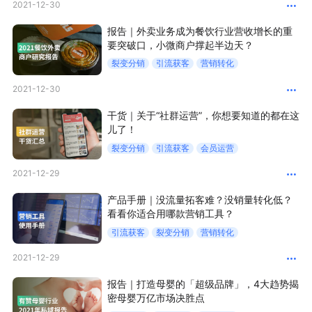
2021-12-30
新零售私享会
门店经营增长公开课
报告｜外卖业务成为餐饮行业营收增长的重
要突破口，小微商户撑起半边天？
AllValue
战略合作
裂变分销
引流获客
营销转化
增长产品指南
2021-12-30
智库
产品场景库
干货｜关于“社群运营”，你想要知道的都在这
儿了！
产品更新动态
帮助中心
裂变分销
引流获客
会员运营
2021-12-29
行业洞察
产品手册｜没流量拓客难？没销量转化低？
品牌消费观
行业报告
看看你适合用哪款营销工具？
引流获客
裂变分销
营销转化
新零售资讯
2021-12-29
培训课程
报告｜打造母婴的「超级品牌」，4大趋势揭
密母婴万亿市场决胜点
私域课程
新零售内参