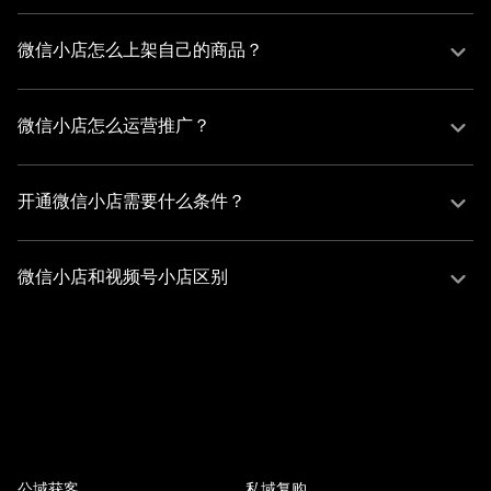
有赞支持个人可以开通微信小店，但需满足以下条件：

1. 开通类型：微信小商店支持个人、个体户、企业等主体类
微信小店怎么上架自己的商品？
型，个人店无需营业执照，仅需身份证即可开通。

通过有赞后台能够快速上架商品至微信小店的步骤如下：

2. 功能限制：个人店仅支持实物商品和电子兑换券类目，且
1. 登录有赞后台：进入 商城电脑端后台-应用-销售渠道-微信
每日收款存在上限（如10万元起）。

微信小店怎么运营推广？
小店-商品管理。

3. 个人限制：需注意的是个人微信小店在视频号等场景可能
1. 整合微信生态资源：利用有赞后台的营销工具，通过朋友
2. 发布商品：点击 “发布小店商品” ，选择已上架的商品（仅
对个人主体有限制（如橱窗服务）。
圈、社群、视频号等多渠道进行推广，并结合 BGC（品牌内
支持普通实物且快递发货类），修改商品标题、价格、库存
开通微信小店需要什么条件？
容）、UGC（用户打卡）、PGC（达人探店） 等多维度内容
等信息后提交审核。

1. 主体类型要求：支持 个人（无需营业执照，仅需身份
运营策略提升曝光。

3. 同步与审核：商品信息自动同步至微信小店，审核通过后
证）、个体户 及 企业 等主体类型。但需注意：

2. 自动化与数据驱动：通过有赞的智能托管服务，自动补充
微信小店和视频号小店区别
即可在店铺展示销售。  
- 个人店铺 仅支持 实物商品 和 电子兑换券类目，且有 每日
库存、置顶热销商品，并搭建 送礼专区 等营销场景，配合数
微信小店与视频号小店的核心区别如下：

收款上限（如10万元起）。

据分析工具优化推广效果。
1. 定位差异：有赞提供微信小店可实现全渠道经营+消费者运
- 企业/个体户店铺 需提供 营业执照 等资质，无收款上限。

营获客，支持公私域整合；视频号小店是腾讯推出的视频号
2. 资料提供：

场景专属开店工具，聚焦短视频生态。

-  营业执照（企业/个体户）或 身份证（个人），并完成微信
2. 功能整合：有赞微信小店可同步订单至小程序/H5店铺，支
支付实名认证。
持会员积分等私域运营；视频号小店交易闭环独立完成，仅
留存成交数据。

公域获客
私域复购