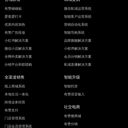
3. 数据管理：通过有赞开通微信小店能抓取全链路用户行为
有赞碰碰贴
微信私域运营系统
数据，实现公域转私域；视频号小店数据管理限于基础交易
爱逛爱打卡
智能客户运营系统
信息。
优质内容加热
营销自动化系统
有赞广告投放
智能导购系统
小红书解决方案
品牌旗舰解决方案
微信小店解决方案
小程序解决方案
全网外卖解决方案
会员分销解决方案
分销平台和群团购
私域直播解决方案
全渠道销售
智能升级
线上商城系统
智能托管
本地生活一体化
有赞语音输入
跨境业务经营
社交电商
有赞支付
有赞微商城
门店管理系统
有赞分销
门店会员管理系统