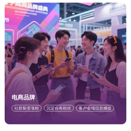
电商品牌
社群裂变涨粉
沉淀自有粉丝
客户全域信息捕捉
达人/KOL
流量变现
达人分佣
货品撮合，解决货源难题
门店商家
门店导购引流
导购分销
沉淀线下流量到私域用户池
电商品牌
社群裂变涨粉
沉淀自有粉丝
客户全域信息捕捉