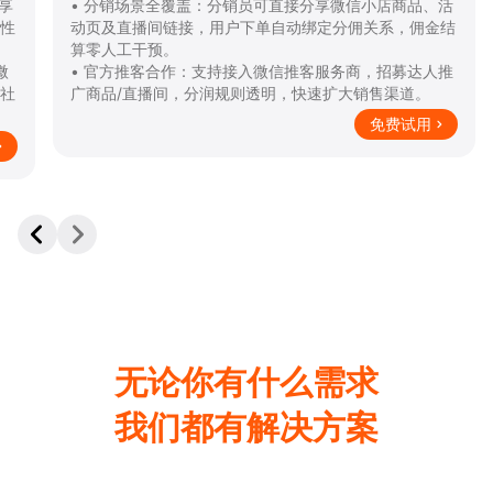
•
全渠道会员打通：消费者在微信小店下单自动成为品牌
•
会员，享会员价、积分抵现等权益，数据与有赞小程序实
折
时同步，精准识别用户身份。
复
•
​自动化引流私域：在订单发货、售后等关键节点，自动
•
发送模板消息引导用户加企微/社群，私域转化率提升
信
50%+。
交
免费试用
无论你有什么需求
我们都有解决方案