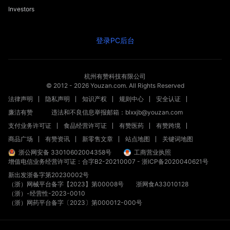
Investors
登录PC后台
杭州有赞科技有限公司
© 2012 -
2026
Youzan.com. All Rights Reserved
法律声明
隐私声明
知识产权
规则中心
安全认证
廉洁有赞
违法和不良信息举报邮箱：blxxjb@youzan.com
支付业务许可证
食品经营许可证
有赞医药
有赞跨境
商品广场
有赞资讯
新零售文章
站点地图
关键词地图
浙公网安备 33010602004358号
工商营业执照
增值电信业务经营许可证：合字B2-20210007
-
浙ICP备2020040621号
新出发浙备字第20230002号
（浙）网械平台备字【2023】第00008号
浙网食A33010128
（浙）-经营性-2023-0010
（浙）网药平台备字〔2023〕第000012-000号