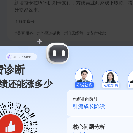
新增拉卡拉POS机刷卡支付，方便美业商家线下收款，提
升交易效率。
了解更多
#
美容服务
#
全渠道销售
#
门店经营
#
支付收款
产品发布
·
2026.07.19
费诊断
套餐商品发布体验优化
优化套餐商品信息结构与多渠道发布，降低操作成本，提
绩还能涨多少
私域复购
公域获客
门
高商家发布效率。
了解更多
您所处的阶段
私域起盘阶段
#
全渠道销售
#
开店卖货
#
多渠道经营
#
门店经营
#
连锁管
核心问题分析
功能升级
·
2026.07.16