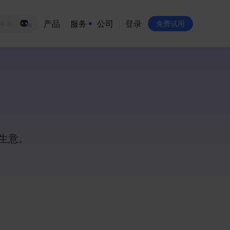
产品
服务
公司
登录
生意专家
免费试用
有赞简介
投资者关系
品牌物料下载
员工验证
生意。
有赞公益
站点地图