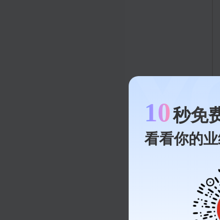
10
秒免
看看你的业