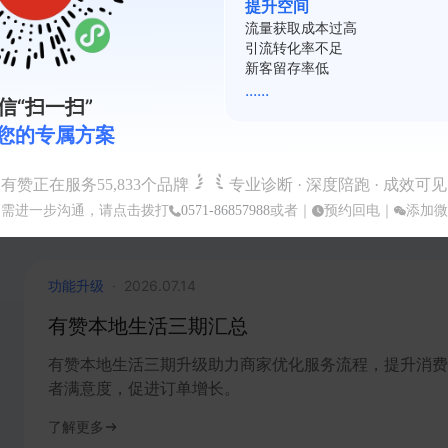
提升空间
复购率不足
本地生活储值卡支持消费场地
会员活跃度低
裂变系数差
新增储值卡场地消费支持，提升本地生活服务零售和场地
......
资源利用，帮助商家多渠道获益
信“扫一扫”
您的专属方案
了解更多
#
本地零售
#
全渠道销售
#
门店经营
#
支付收款
#
会员运营
有赞正在服务
55,833
个品牌
专业诊断 · 深度陪跑 · 成效可见
#
营销转化
#
数据分析
如需进一步沟通，请点击拨打
0571-86857988
或者｜
预约回电
｜
添加微
功能升级
·
2026.07.14
有赞本地生活三期汇总
有赞本地生活三期升级助力商家优化服务流程，提升消费
者满意度，促进订单增长。
了解更多