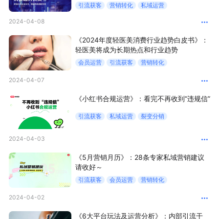
引流获客
营销转化
私域运营
2024-04-08
增长俱乐部
《2024年度轻医美消费行业趋势白皮书》：
增长俱乐部
有赞商盟
轻医美将成为长期热点和行业趋势
会员运营
引流获客
营销转化
商家社区
社群交流
2024-04-07
合作共进
《小红书合规运营》：看完不再收到“违规信”
入驻有赞
认证代理商
引流获客
私域运营
裂变分销
认证服务商
设计服务商
2024-04-03
有赞云
数据通服务
《5月营销月历》：28条专家私域营销建议
请收好～
引流获客
会员运营
营销转化
2024-04-02
《6大平台玩法及运营分析》：内部引流干