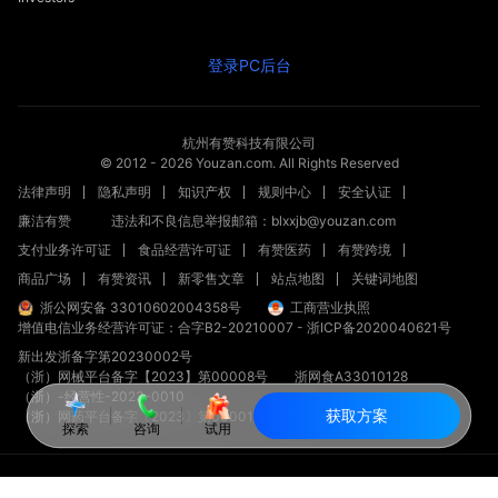
登录PC后台
杭州有赞科技有限公司
© 2012 -
2026
Youzan.com. All Rights Reserved
法律声明
隐私声明
知识产权
规则中心
安全认证
廉洁有赞
违法和不良信息举报邮箱：blxxjb@youzan.com
支付业务许可证
食品经营许可证
有赞医药
有赞跨境
商品广场
有赞资讯
新零售文章
站点地图
关键词地图
浙公网安备 33010602004358号
工商营业执照
增值电信业务经营许可证：合字B2-20210007
-
浙ICP备2020040621号
新出发浙备字第20230002号
（浙）网械平台备字【2023】第00008号
浙网食A33010128
（浙）-经营性-2023-0010
获取方案
（浙）网药平台备字〔2023〕第000012-000号
探索
咨询
试用