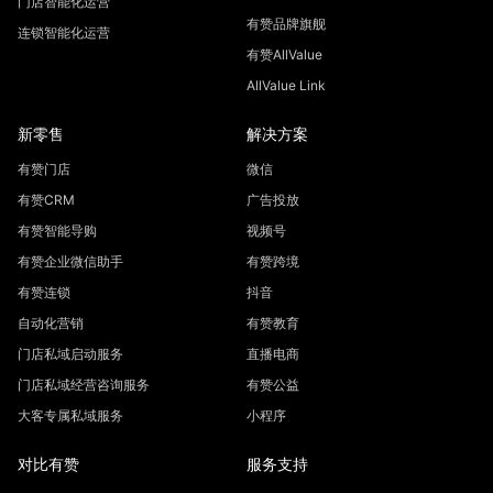
门店智能化运营
有赞品牌旗舰
连锁智能化运营
有赞AllValue
AllValue Link
新零售
解决方案
有赞门店
微信
有赞CRM
广告投放
有赞智能导购
视频号
有赞企业微信助手
有赞跨境
有赞连锁
抖音
自动化营销
有赞教育
门店私域启动服务
直播电商
门店私域经营咨询服务
有赞公益
大客专属私域服务
小程序
对比有赞
服务支持