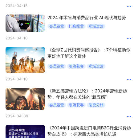
2024-04-15
新零售私享会
门店经营增长公开课
2024 年零售与消费品行业 AI 现状与趋势
AllValue
战略合作
会员运营
门店经营
私域运营
增长产品指南
2024-04-10
智库
产品场景库
《全球Z世代消费洞察报告》：7个特征助你
更好地了解这个群体
产品更新动态
帮助中心
会员运营
引流获客
私域运营
行业洞察
2024-04-10
《新五感营销方法论》：2024年营销新趋
品牌消费观
行业报告
势，年轻人都在关注的“新五感”
会员运营
引流获客
裂变分销
新零售资讯
2024-04-09
培训课程
《2024年中国跨境进口电商B2C行业消费趋
势白皮书》：探索四大品类增长机遇
私域课程
新零售内参