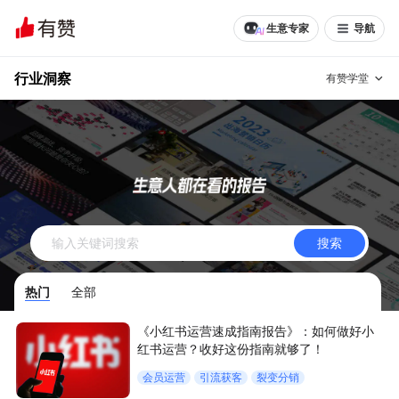
生意专家
导航
行业洞察
有赞学堂
有赞说增长
私域日历
增长方法
有赞说案例拆解
有赞专家说
搜索
有赞成功案例
新零售最佳实践
热门
全部
面对面聊增长
《小红书运营速成指南报告》：如何做好小
有赞春季发布会
实干家直播间
红书运营？收好这份指南就够了！
会员运营
引流获客
裂变分销
新零售大会
新零售茶会