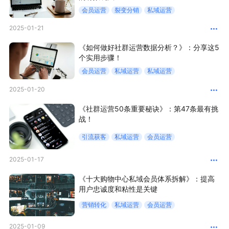
会员运营
裂变分销
私域运营
增长俱乐部
2025-01-21
增长俱乐部
有赞商盟
《如何做好社群运营数据分析？》：分享这5
个实用步骤！
商家社区
社群交流
会员运营
私域运营
私域运营
2025-01-20
合作共进
《社群运营50条重要秘诀》：第47条最有挑
入驻有赞
认证代理商
战！
引流获客
私域运营
会员运营
认证服务商
设计服务商
2025-01-17
有赞云
数据通服务
《十大购物中心私域会员体系拆解》：提高
用户忠诚度和粘性是关键
营销转化
私域运营
会员运营
2025-01-09