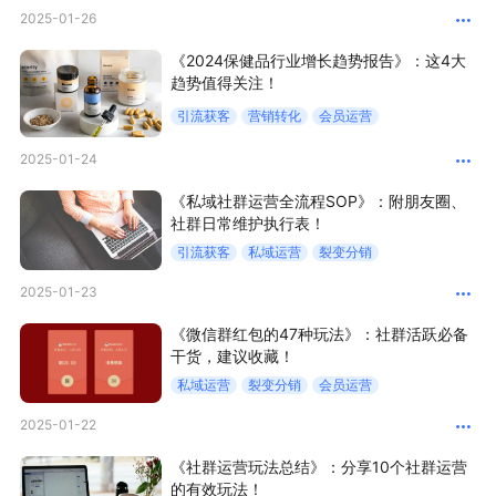
2025-01-26
新零售私享会
门店经营增长公开课
《2024保健品行业增长趋势报告》：这4大
AllValue
战略合作
趋势值得关注！
引流获客
营销转化
会员运营
增长产品指南
2025-01-24
智库
产品场景库
《私域社群运营全流程SOP》：附朋友圈、
社群日常维护执行表！
产品更新动态
帮助中心
引流获客
私域运营
裂变分销
行业洞察
2025-01-23
品牌消费观
行业报告
《微信群红包的47种玩法》：社群活跃必备
干货，建议收藏！
新零售资讯
私域运营
裂变分销
会员运营
2025-01-22
培训课程
《社群运营玩法总结》：分享10个社群运营
私域课程
新零售内参
的有效玩法！