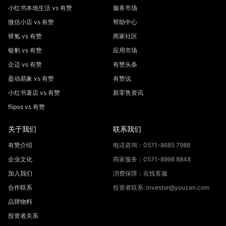
小红书本地生活 vs 有赞
服务市场
微信小店 vs 有赞
帮助中心
驿氪 vs 有赞
商家社区
银豹 vs 有赞
应用市场
企迈 vs 有赞
有赞头条
盈动易象 vs 有赞
有赞说
小红书薯店 vs 有赞
新零售资讯
flipos vs 有赞
关于我们
联系我们
有赞介绍
电话咨询：0571-8685 7988
企业文化
商家服务：0571-8998 8848
加入我们
消费保障：在线客服
合作联系
投资者联系: investor@youzan.com
品牌物料
投资者关系