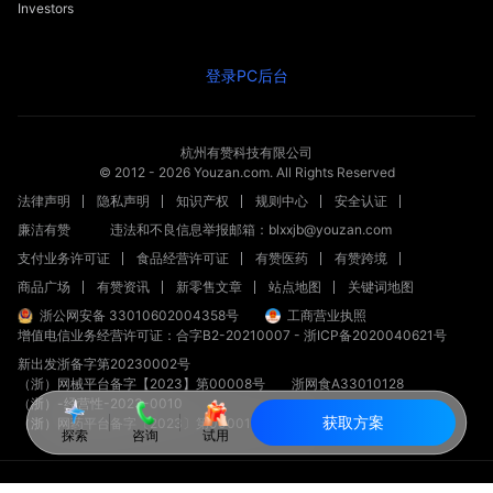
Investors
登录PC后台
杭州有赞科技有限公司
© 2012 -
2026
Youzan.com. All Rights Reserved
法律声明
隐私声明
知识产权
规则中心
安全认证
廉洁有赞
违法和不良信息举报邮箱：blxxjb@youzan.com
支付业务许可证
食品经营许可证
有赞医药
有赞跨境
商品广场
有赞资讯
新零售文章
站点地图
关键词地图
浙公网安备 33010602004358号
工商营业执照
增值电信业务经营许可证：合字B2-20210007
-
浙ICP备2020040621号
新出发浙备字第20230002号
（浙）网械平台备字【2023】第00008号
浙网食A33010128
（浙）-经营性-2023-0010
获取方案
（浙）网药平台备字〔2023〕第000012-000号
探索
咨询
试用