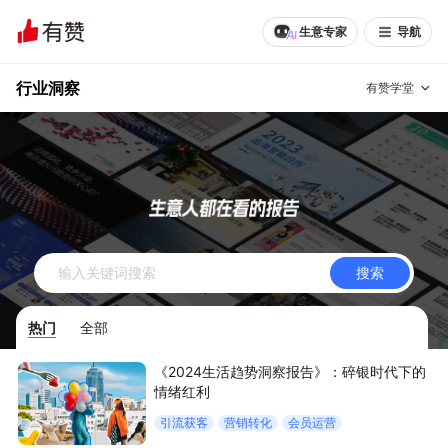
生意专家
导航
行业洞察
有赞学堂
有赞说增长
私域日历
增长方法
有赞说案例拆解
有赞专家说
搜索
有赞成功案例
新零售最佳实践
热门
全部
面对面聊增长
《2024生活趋势洞察报告》：碎银时代下的
有赞春季发布会
实干家直播间
情绪红利
引流获客
营销转化
会员运营
新零售大会
新零售茶会