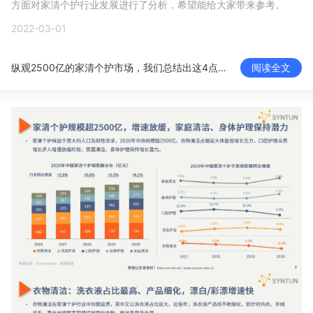
方面对家清个护行业发展进行了分析，希望能给大家带来参考。
新零售私享会
门店经营增长公开课
2022-03-01
AllValue
战略合作
纵观2500亿的家清个护市场，我们总结出这4点消费洞察
阅读全文
增长产品指南
智库
产品场景库
产品更新动态
帮助中心
行业洞察
品牌消费观
行业报告
新零售资讯
培训课程
私域课程
新零售内参