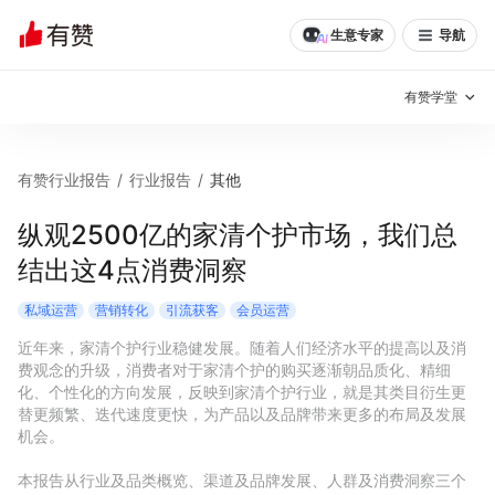
生意专家
导航
有赞学堂
有赞说增长
有赞行业报告
/
行业报告
/
其他
私域日历
增长方法
纵观2500亿的家清个护市场，我们总
结出这4点消费洞察
有赞说案例拆解
有赞专家说
私域运营
营销转化
引流获客
会员运营
有赞成功案例
新零售最佳实践
近年来，家清个护行业稳健发展。随着人们经济水平的提高以及消
费观念的升级，消费者对于家清个护的购买逐渐朝品质化、精细
面对面聊增长
化、个性化的方向发展，反映到家清个护行业，就是其类目衍生更
替更频繁、迭代速度更快，为产品以及品牌带来更多的布局及发展
有赞春季发布会
实干家直播间
机会。

新零售大会
新零售茶会
本报告从行业及品类概览、渠道及品牌发展、人群及消费洞察三个