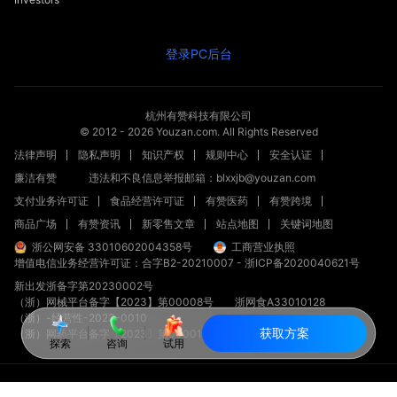
登录PC后台
杭州有赞科技有限公司
© 2012 -
2026
Youzan.com. All Rights Reserved
法律声明
隐私声明
知识产权
规则中心
安全认证
廉洁有赞
违法和不良信息举报邮箱：blxxjb@youzan.com
支付业务许可证
食品经营许可证
有赞医药
有赞跨境
商品广场
有赞资讯
新零售文章
站点地图
关键词地图
浙公网安备 33010602004358号
工商营业执照
增值电信业务经营许可证：合字B2-20210007
-
浙ICP备2020040621号
新出发浙备字第20230002号
（浙）网械平台备字【2023】第00008号
浙网食A33010128
（浙）-经营性-2023-0010
获取方案
（浙）网药平台备字〔2023〕第000012-000号
探索
咨询
试用