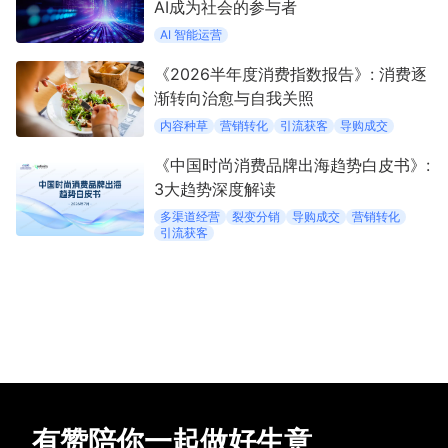
AI成为社会的参与者
AI 智能运营
《2026半年度消费指数报告》: 消费逐
渐转向治愈与自我关照
内容种草
营销转化
引流获客
导购成交
《中国时尚消费品牌出海趋势白皮书》:
3大趋势深度解读
多渠道经营
裂变分销
导购成交
营销转化
引流获客
有赞陪你一起做好生意