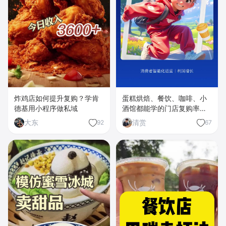
炸鸡店如何提升复购？学肯
蛋糕烘焙、餐饮、咖啡、小
德基用小程序做私域
酒馆都能学的门店复购率
70%的秘密
大东
清赏
92
67