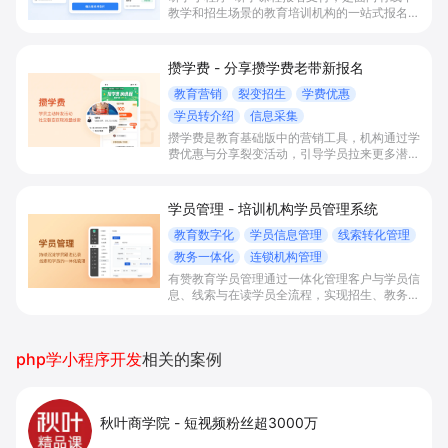
教学和招生场景的教育培训机构的一站式报名收
银解决方案。通过线下研学活动报名管理、多课
程组合优惠、多渠道收银与学员资产同步小程序
查询，帮助机构统一打通教务、财务和多校区经
攒学费 - 分享攒学费老带新报名
营，提升招生转化与管理效率。
教育营销
裂变招生
学费优惠
学员转介绍
信息采集
攒学费是教育基础版中的营销工具，机构通过学
费优惠与分享裂变活动，引导学员拉来更多潜在
学员并报名指定课程，实现招生获客与学员信息
沉淀双增长。
学员管理 - 培训机构学员管理系统
教育数字化
学员信息管理
线索转化管理
教务一体化
连锁机构管理
有赞教育学员管理通过一体化管理客户与学员信
息、线索与在读学员全流程，实现招生、教务与
学员运营在线协同，帮助教育机构实时掌握学员
状态、提升管理效率与转化效果。
php学小程序开发
相关的案例
秋叶商学院
-
短视频粉丝超3000万