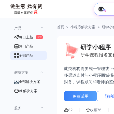
首页
>
小程序解决方案
>
研学小
产品
每日上新
NEW
研学小程序
热门产品
研学课程报名支
全部产品
此类机构需要统一管理线下
解决方案
多渠道支付与小程序商城招
财务、课程顾问和老师的整
全部解决方案
AI 解决方案
免费试用
预约
服务
82
|
收藏
76
|