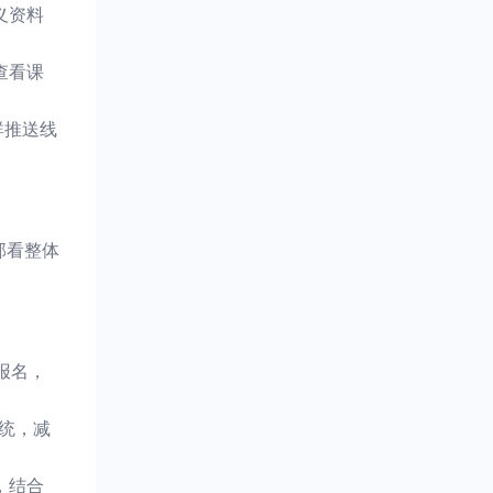
义资料
查看课
群推送线
部看整体
报名，
统，减
，结合