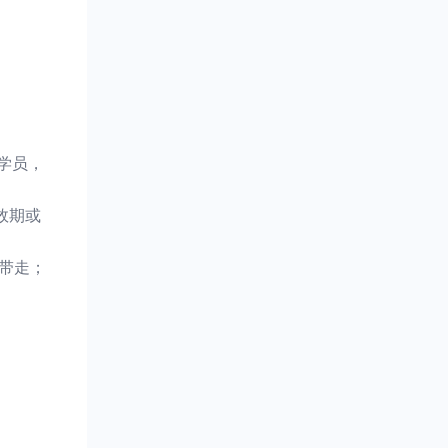
学员，
效期或
带走；