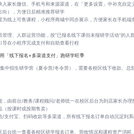
录入家长微信、手机号和来源渠道，在「更多设置」中补充自定
方向），方便日后精准推荐研学
置为线上可售课程，小程序商城中同步展示，方便家长在手机端
员管理、人群运营功能，按“已报名线下课但未报研学活动”的人
引导在小程序完成支付和自助查看行程
，用「线下报名+多渠道支付」跑研学旺季
集中招生研学营（夏令营/冬令营），需要各校区线下收款、总
能，由前台/教务/课程顾问/老师统一在校区后台为到店家长办理
品（按课时或按期售卖）
信/支付宝、扫码收款等多渠道，所有线下报名订单自动沉淀到系
区后台统一查看各校区研学报名订单、营收情况和课程资产消耗