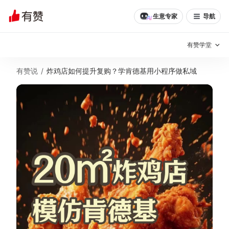
生意专家
导航
有赞学堂
有赞说
/
炸鸡店如何提升复购？学肯德基用小程序做私域
有赞说增长
私域日历
增长方法
有赞说案例拆解
有赞专家说
有赞成功案例
新零售最佳实践
面对面聊增长
有赞春季发布会
实干家直播间
新零售大会
新零售茶会