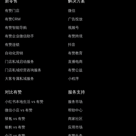
新零售
解决方案
有赞门店
微信
有赞CRM
广告投放
有赞智能导购
视频号
有赞企业微信助手
有赞跨境
有赞连锁
抖音
自动化营销
有赞教育
门店私域启动服务
直播电商
门店私域经营咨询服务
有赞公益
大客专属私域服务
小程序
对比有赞
服务支持
小红书本地生活 vs 有赞
服务市场
微信小店 vs 有赞
帮助中心
驿氪 vs 有赞
商家社区
银豹 vs 有赞
应用市场
企迈 vs 有赞
有赞头条