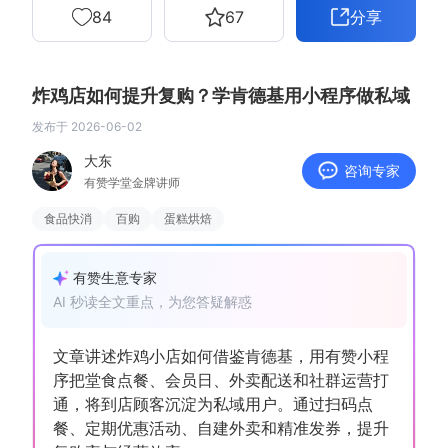
84
67
分享
增长俱乐部
增长俱乐部
有赞商盟
炸鸡店如何提升复购？学肯德基用小程序做私域
发布于
2026-06-02
商家社区
社群交流
大东
咨询专家
有赞学堂金牌讲师
合作共进
食品快消
百购
蛋糕烘焙
入驻有赞
认证代理商
认证服务商
设计服务商
有赞生意专家
AI 秒读全文重点，为您答疑解惑
有赞云
数据通服务
文章讲述炸鸡小店如何借鉴肯德基，用有赞小程
序把堂食点餐、会员日、外卖配送和社群运营打
通，将到店顾客沉淀为私域用户。通过扫码点
餐、定期优惠活动、自建外卖和精准发券，提升