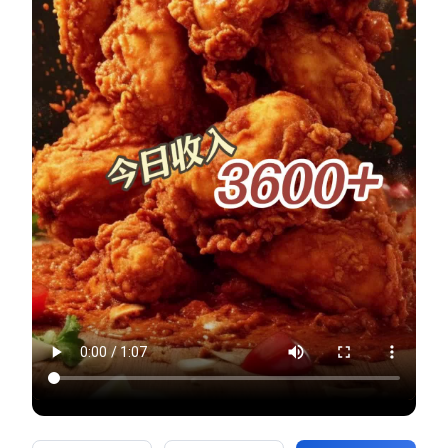
新零售私享会
门店经营增长公开课
AllValue
战略合作
增长产品指南
智库
产品场景库
产品更新动态
帮助中心
行业洞察
品牌消费观
行业报告
新零售资讯
培训课程
私域课程
新零售内参