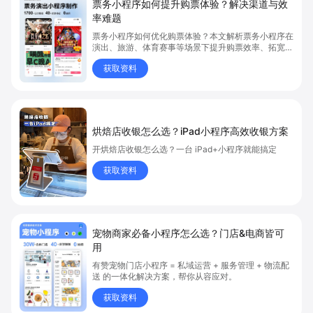
票务小程序如何提升购票体验？解决渠道与效
率难题
票务小程序如何优化购票体验？本文解析票务小程序在
演出、旅游、体育赛事等场景下提升购票效率、拓宽销
售渠道、实现会员精准营销的具体方式。关键词包括
获取资料
“票务小程序”、“购票体验”、“购票效率”。
烘焙店收银怎么选？iPad小程序高效收银方案
开烘焙店收银怎么选？一台 iPad+小程序就能搞定
获取资料
宠物商家必备小程序怎么选？门店&电商皆可
用
有赞宠物门店小程序 = 私域运营 + 服务管理 + 物流配
送 的一体化解决方案，帮你从容应对。
获取资料