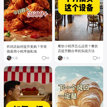
餐饮小程序怎么运营？餐饮
炸鸡店如何提升复购？学肯
店提升翻台率的实战方法
德基用小程序做私域
大东
大东
88
84