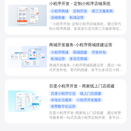
小程序开发 - 定制小程序店铺系统
小程序商城
定制开发
第三方服务商
店铺装修
私域运营
「小程序开发-定制小程序店铺系统」通过零代
码小程序商城、多渠道引流与第三方服务商定制
开发，帮助电商零售、连锁品牌、本地生活门店
快速搭建品牌小程序店铺，打造丰富营销与会员
私域运营场景，提升获客与复购，实现线上生意
商城开发服务-小程序商城搭建运营
增长。
小程序商城
商城搭建
开发外包
私域运营
多语言商城
商城开发服务-小程序商城搭建运营，通过一站
式开发外包、零代码搭建、多平台多语言小程序
和会员私域运营工具，帮助缺乏技术能力的商家
快速上线小程序商城，承接多渠道与境外客流，
实现低成本获客、提升复购与业绩增长。
百度小程序开发 - 商家线上门店搭建
百度小程序引流
线上门店搭建
本地生活服务
小程序开发服务
有赞数字化运营
百度小程序开发-商家线上门店搭建，通过有赞
等服务商一站式完成小程序定制开发、多平台联
动与数字化运营，帮助本地生活与零售门店承接
百度搜索/地图等精准流量，实现低成本获客、