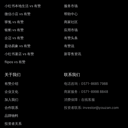
小红书本地生活 vs 有赞
服务市场
微信小店 vs 有赞
帮助中心
驿氪 vs 有赞
商家社区
银豹 vs 有赞
应用市场
企迈 vs 有赞
有赞头条
盈动易象 vs 有赞
有赞说
小红书薯店 vs 有赞
新零售资讯
flipos vs 有赞
关于我们
联系我们
有赞介绍
电话咨询：0571-8685 7988
企业文化
商家服务：0571-8998 8848
加入我们
消费保障：在线客服
合作联系
投资者联系: investor@youzan.com
品牌物料
投资者关系