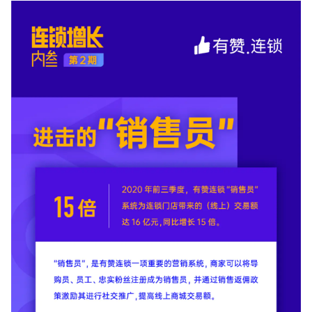
新零售私享会
门店经营增长公开课
AllValue
战略合作
增长产品指南
智库
产品场景库
产品更新动态
帮助中心
行业洞察
品牌消费观
行业报告
新零售资讯
培训课程
私域课程
新零售内参