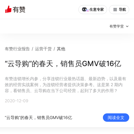
生意专家
导航
有赞学堂
有赞说增长
有赞行业报告
/
运营干货
/
其他
私域日历
增长方法
“云导购”的春天，销售员GMV破16亿
有赞说案例拆解
有赞专家说
有赞连锁增长内参，分享连锁行业最热话题、最新趋势，以及最有
效的经营实战案例，为连锁经营者提供决策参考。这是第 2 期内
有赞成功案例
新零售最佳实践
容，看销售员、云导购在当下公司经营，起到了多大的作用？
2020-12-09
面对面聊增长
有赞春季发布会
实干家直播间
“云导购”的春天，销售员GMV破16亿
阅读全文
新零售大会
新零售茶会