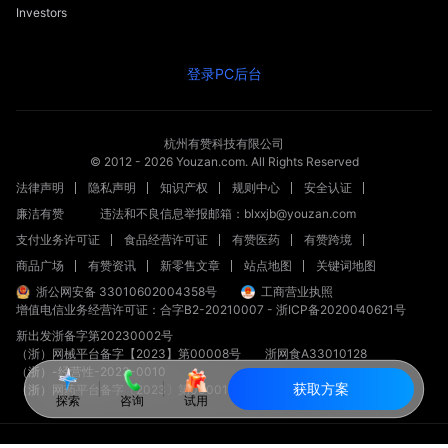
Investors
登录PC后台
杭州有赞科技有限公司
© 2012 -
2026
Youzan.com. All Rights Reserved
法律声明
隐私声明
知识产权
规则中心
安全认证
廉洁有赞
违法和不良信息举报邮箱：blxxjb@youzan.com
支付业务许可证
食品经营许可证
有赞医药
有赞跨境
商品广场
有赞资讯
新零售文章
站点地图
关键词地图
浙公网安备 33010602004358号
工商营业执照
增值电信业务经营许可证：合字B2-20210007
-
浙ICP备2020040621号
新出发浙备字第20230002号
（浙）网械平台备字【2023】第00008号
浙网食A33010128
（浙）-经营性-2023-0010
获取方案
（浙）网药平台备字〔2023〕第000012-000号
探索
咨询
试用