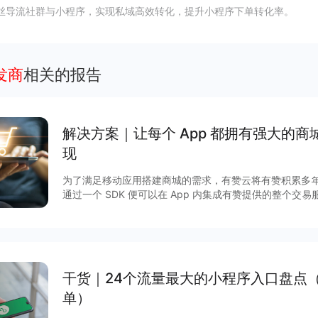
丝导流社群与小程序，实现私域高效转化，提升小程序下单转化率。
发商
相关的报告
解决方案｜让每个 App 都拥有强⼤的
现
为了满⾜移动应⽤搭建商城的需求，有赞云将有赞积累多
通过⼀个 SDK 便可以在 App 内集成有赞提供的整个交易服务。 除了享受完善的商
富的营销玩法，更有赞强劲的技术及服务作保障，实现低
方案，快速获得App 流量的商业化变现。 一、App开店主要解决商家四大痛点： 1.App 有忠
实用户，却没有商城能力 2.企业想自己搭建商城，开发时间长 3.商城搭建完成，没有进货渠道
4.无法通过营销玩法盘活商城 二、App 开店的优势 1.提供与 App 深度融合的商城系统 2.轻量
化对接，2个开发一周上线 3.直接可使用有赞分销市场，无需自己进货备货 4.100+ 营销玩
干货｜24个流量最大的小程序入口盘点
法，直接可以在 App 内使用 5.完善的商城能力，数
单）