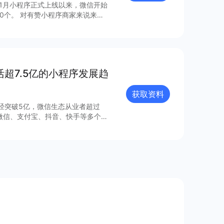
年1月小程序正式上线以来，微信开始
0个。 对有赞小程序商家来说来
，梳理出24个最具流量价值的小程
活超7.5亿的小程序发展趋
获取资料
已经突破5亿，微信生态从业者超过
1微信、支付宝、抖音、快手等多个平
层结构，包括品牌自营、购物平台、
元、营销多元和服务多元的生态能
参与行业创新。 更多细节和内容可查看完整报告获取更多信息～