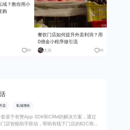
私域？教你用小
复购
餐饮门店如何提升外卖利润？用
0佣金小程序做引流
大东
89
89
促活
P开店
私域增长
一套基于有赞App SDK和CRM的解决方案，通过
与门店智能助手联动，帮助有线下门店的B2C商家