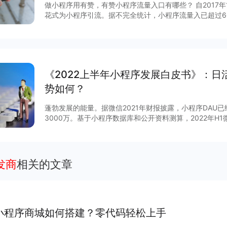
做小程序用有赞，有赞小程序流量入口有哪些？ 自2017
花式为小程序引流。据不完全统计，小程序流量入已超过6
说，哪些流量入口最有价值？有赞根据后台数据和商家反馈
序入口，文末时64个小程序入回清单。
《2022上半年小程序发展白皮书》：日
势如何？
蓬勃发展的能量。据微信2021年财报披露，小程序DAU
3000万。基于小程序数据库和公开资料测算，2022年H
台小程序数量超过750万，日活超过7.8亿。 那么，小程序下半年会有怎样的变化？跟随平台
生态建设脚步，小程序互联网将呈现多重定位与复杂的图
平台官方小程序在内形成圈层结构，赋予企业商家流量多
力。 在小程序领域方向上，线下零售将继续保持高速增长，教育、生活服务、工具、大健康赛
发商
相关的文章
道活力强劲，期待更多力量
小程序商城如何搭建？零代码轻松上手