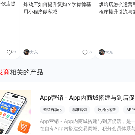
餐饮店提
炸鸡店如何提升复购？学肯德基
烘焙店怎么运营
用小程序做私域
程序提升引流与
大东
大东
73
86
发商
相关的产品
App营销 - App内商城搭建与到店
营销自动化
精准营销
数据化运营
AP
App营销 - App内商城搭建与到店促活，是
在自有App内搭建交易商城、积分会员体系