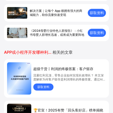
解决方案｜让每个 App 都拥有强⼤的商
获取资料
城能⼒，助你流量快速变现
《2024母婴行业特色人群报告》：小红
获取资料
书母婴人群增长迅速，或将成为重要阵地
APP或小程序开发哪种利润好
相关的文章
超级干货丨利润的终极答案：客户留存
流量红利见顶，零售企业如何实现长效增长？ 本文深
度解析为何客户留存是利润增长的终极答案。通过AI技
术与全域数据融合，赋能DTC品牌与门店导购，实现
获取资料
客户留存率提升5%即可带动利润增长25%-95%
🏆官宣！2025有赞「回头客好店」榜单揭晓