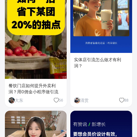
实体店引流怎么做才有利
润？
餐饮门店如何提升外卖利
润？用0佣金小程序做引流
大东
清赏
56
88