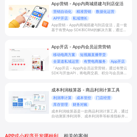
App营销 - App内商城搭建与到店促活
营销自动化
精准营销
数据化运营
APP开店
私域增长
App营销 - App内商城搭建与到店促活，是一套
基于有赞App SDK和CRM的解决方案，通过在
自有App内搭建交易商城、积分会员体系与门店
智能助手联动，帮助有线下门店的B2C商家打通
线上线下运营，提升到店率、复购率和整体
App开店 - App内会员运营营销
GMV。
移动电商方案
短视频直播带货
全渠道私域运营
有赞电商服务
App开店
「App开店 - App内会员运营营销」通过有赞云
SDK与开放API，将电商交易、积分与会员体系
一站式嵌入自有App，实现内容/直播场景下的
“边看边买”和多渠道会员沉淀，帮助平台型商家
提升变现效率与私域复购率。
成本利润核算器 - 商品利润计算工具
利润率计算
成本管控
门店经营
库存管理
财务对账
成本利润核算器是一款商品利润计算工具，通过
自动测算净利润率、成本利润率等标准指标并联
动库存和多渠道经营数据，帮助门店、电商精准
挑选赚钱单品、优化进货清仓和资源投放，提升
整体利润和经营决策效率。
APP或小程序开发哪种利润好
相关的案例