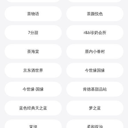
茶物语
茶颜悦色
7分甜
r&b珍奶会所
茶海棠
厝内小眷村
京东酒世界
今世缘国缘
今世缘·国缘
肯德基甜品站
蓝色经典天之蓝
梦之蓝
茉沏
柔和双沟