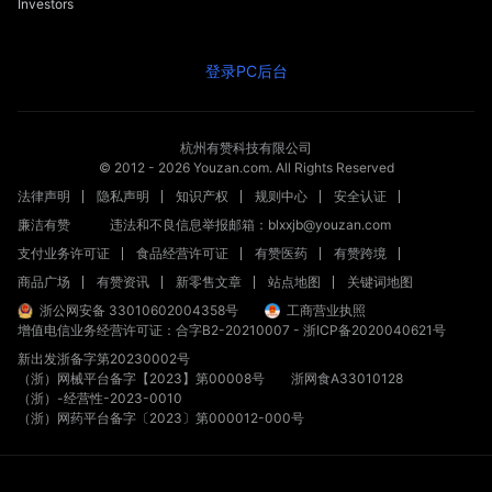
Investors
登录PC后台
杭州有赞科技有限公司
© 2012 -
2026
Youzan.com. All Rights Reserved
法律声明
隐私声明
知识产权
规则中心
安全认证
廉洁有赞
违法和不良信息举报邮箱：blxxjb@youzan.com
支付业务许可证
食品经营许可证
有赞医药
有赞跨境
商品广场
有赞资讯
新零售文章
站点地图
关键词地图
浙公网安备 33010602004358号
工商营业执照
增值电信业务经营许可证：合字B2-20210007
-
浙ICP备2020040621号
新出发浙备字第20230002号
（浙）网械平台备字【2023】第00008号
浙网食A33010128
（浙）-经营性-2023-0010
（浙）网药平台备字〔2023〕第000012-000号