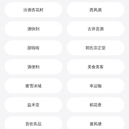
汾酒杏花村
西凤酒
酒快到
古井贡酒
甜啦啦
郭氏宗正堂
酒便利
美食美客
蜜雪冰城
幸运咖
益禾堂
稻花香
吾饮良品
避风塘