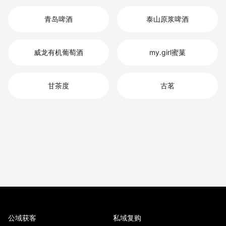
青岛啤酒
泰山原浆啤酒
威龙有机葡萄酒
my.girl蜜菓
甘茶度
古茗
公域获客
私域复购