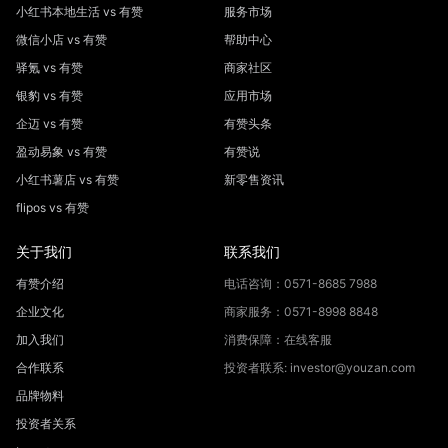
小红书本地生活 vs 有赞
服务市场
微信小店 vs 有赞
帮助中心
驿氪 vs 有赞
商家社区
银豹 vs 有赞
应用市场
企迈 vs 有赞
有赞头条
盈动易象 vs 有赞
有赞说
小红书薯店 vs 有赞
新零售资讯
flipos vs 有赞
关于我们
联系我们
有赞介绍
电话咨询：0571-8685 7988
企业文化
商家服务：0571-8998 8848
加入我们
消费保障：在线客服
合作联系
投资者联系: investor@youzan.com
品牌物料
投资者关系