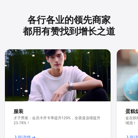
各行各业的领先商家
都用有赞找到增长之道
服装
蛋糕
才子男装：会员卡开卡率提升129%，全渠道业绩提升
金吉烘
23.78%！
域池！
入驻详情
入驻