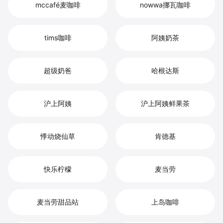
mccafé麦咖啡
nowwa挪瓦咖啡
tims咖啡
阿姨奶茶
超级奶爸
哈根达斯
沪上阿姨
沪上阿姨鲜果茶
悸动烧仙草
肯德基
快乐柠檬
麦当劳
麦当劳甜品站
上岛咖啡