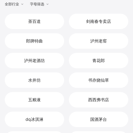
全部行业
字母筛选
茶百道
剑南春专卖店
郎牌特曲
泸州老窖
泸州老酒坊
青花郎
水井坊
书亦烧仙草
五粮液
西西弗书店
dq冰淇淋
国酒茅台