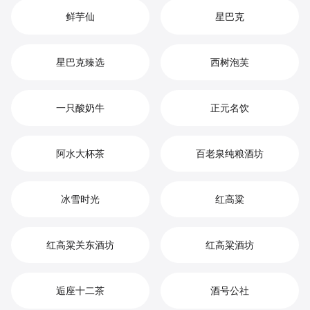
鲜芋仙
星巴克
星巴克臻选
西树泡芙
一只酸奶牛
正元名饮
阿水大杯茶
百老泉纯粮酒坊
冰雪时光
红高粱
红高粱关东酒坊
红高粱酒坊
逅座十二茶
酒号公社