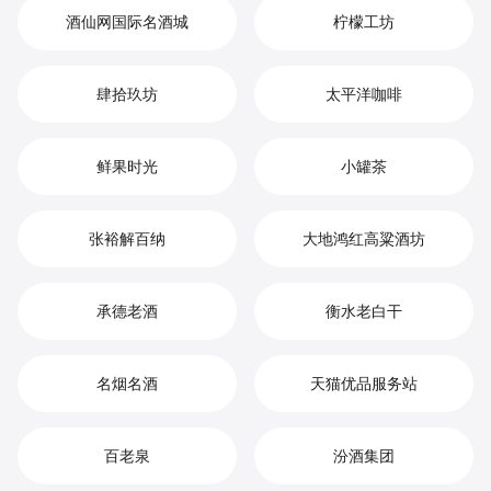
酒仙网国际名酒城
柠檬工坊
肆拾玖坊
太平洋咖啡
鲜果时光
小罐茶
张裕解百纳
大地鸿红高粱酒坊
承德老酒
衡水老白干
名烟名酒
天猫优品服务站
百老泉
汾酒集团