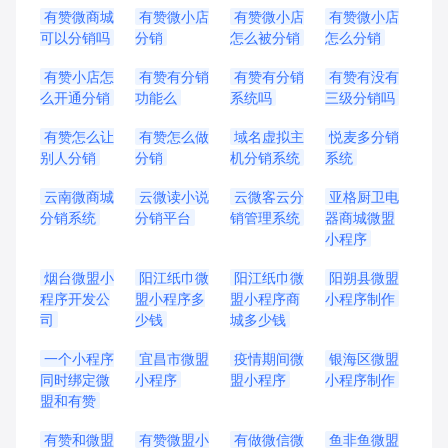
有赞微商城
有赞微小店
有赞微小店
有赞微小店
可以分销吗
分销
怎么被分销
怎么分销
有赞小店怎
有赞有分销
有赞有分销
有赞有没有
么开通分销
功能么
系统吗
三级分销吗
有赞怎么让
有赞怎么做
域名虚拟主
悦麦多分销
别人分销
分销
机分销系统
系统
云南微商城
云微读小说
云微客云分
亚格厨卫电
分销系统
分销平台
销管理系统
器商城微盟
小程序
烟台微盟小
阳江纸巾微
阳江纸巾微
阳朔县微盟
程序开发公
盟小程序多
盟小程序商
小程序制作
司
少钱
城多少钱
一个小程序
宜昌市微盟
疫情期间微
银海区微盟
同时绑定微
小程序
盟小程序
小程序制作
盟和有赞
有赞和微盟
有赞微盟小
有做微信微
鱼非鱼微盟