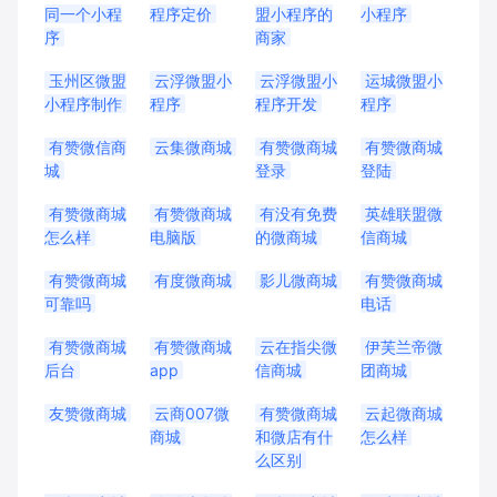
同一个小程
程序定价
盟小程序的
小程序
序
商家
玉州区微盟
云浮微盟小
云浮微盟小
运城微盟小
小程序制作
程序
程序开发
程序
有赞微信商
云集微商城
有赞微商城
有赞微商城
城
登录
登陆
有赞微商城
有赞微商城
有没有免费
英雄联盟微
怎么样
电脑版
的微商城
信商城
有赞微商城
有度微商城
影儿微商城
有赞微商城
可靠吗
电话
有赞微商城
有赞微商城
云在指尖微
伊芙兰帝微
后台
app
信商城
团商城
友赞微商城
云商007微
有赞微商城
云起微商城
商城
和微店有什
怎么样
么区别