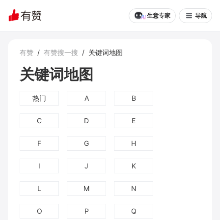
生意专家
导航
有赞
/
有赞搜一搜
/
关键词地图
关键词地图
热门
A
B
C
D
E
F
G
H
I
J
K
L
M
N
O
P
Q