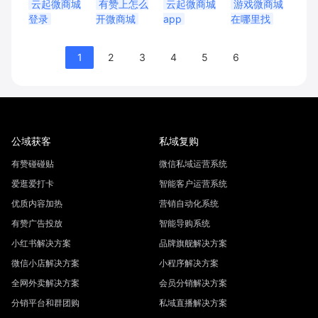
云起微商城
有赞上怎么
云起微商城
游戏微商城
登录
开微商城
app
在哪里找
1
2
3
4
5
6
公域获客
私域复购
有赞碰碰贴
微信私域运营系统
爱逛爱打卡
智能客户运营系统
优质内容加热
营销自动化系统
有赞广告投放
智能导购系统
小红书解决方案
品牌旗舰解决方案
微信小店解决方案
小程序解决方案
全网外卖解决方案
会员分销解决方案
分销平台和群团购
私域直播解决方案