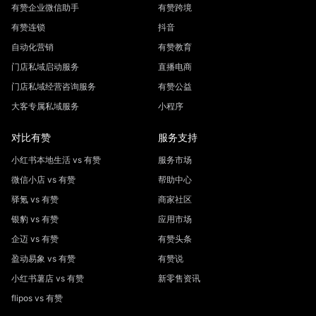
有赞企业微信助手
有赞跨境
有赞连锁
抖音
自动化营销
有赞教育
门店私域启动服务
直播电商
门店私域经营咨询服务
有赞公益
大客专属私域服务
小程序
对比有赞
服务支持
小红书本地生活 vs 有赞
服务市场
微信小店 vs 有赞
帮助中心
驿氪 vs 有赞
商家社区
银豹 vs 有赞
应用市场
企迈 vs 有赞
有赞头条
盈动易象 vs 有赞
有赞说
小红书薯店 vs 有赞
新零售资讯
flipos vs 有赞