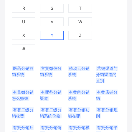
R
S
T
U
V
W
X
Y
Z
#
医药分销营
宜宾微信分
移动云分销
营销渠道与
销系统
销系统
系统
分销渠道的
区别
有量微分销
有哪些分销
有赞的分销
有赞店铺分
怎么赚钱
渠道
系统
销
有赞二级分
有赞二级分
有赞分销功
有赞分销规
销收费
销系统价格
能在哪
则
有赞分销后
有赞分销链
有赞分销模
有赞分销平