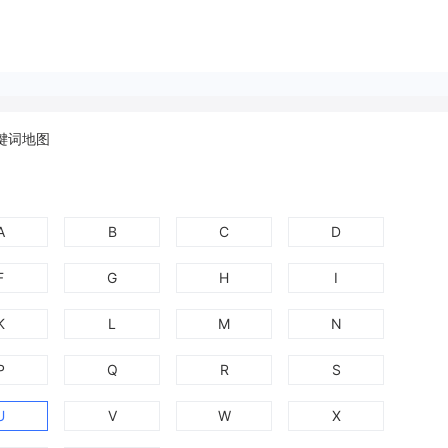
键词地图
A
B
C
D
F
G
H
I
K
L
M
N
P
Q
R
S
U
V
W
X