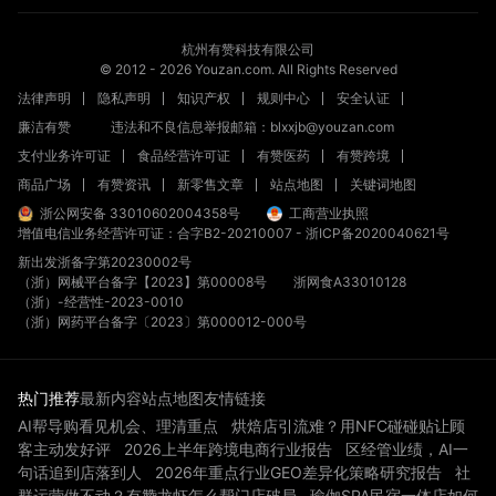
杭州有赞科技有限公司
© 2012 -
2026
Youzan.com. All Rights Reserved
法律声明
隐私声明
知识产权
规则中心
安全认证
廉洁有赞
违法和不良信息举报邮箱：blxxjb@youzan.com
支付业务许可证
食品经营许可证
有赞医药
有赞跨境
商品广场
有赞资讯
新零售文章
站点地图
关键词地图
浙公网安备 33010602004358号
工商营业执照
增值电信业务经营许可证：合字B2-20210007
-
浙ICP备2020040621号
新出发浙备字第20230002号
（浙）网械平台备字【2023】第00008号
浙网食A33010128
（浙）-经营性-2023-0010
（浙）网药平台备字〔2023〕第000012-000号
热门推荐
最新内容
站点地图
友情链接
AI帮导购看见机会、理清重点
烘焙店引流难？用NFC碰碰贴让顾
客主动发好评
2026上半年跨境电商行业报告
区经管业绩，AI一
句话追到店落到人
2026年重点行业GEO差异化策略研究报告
社
群运营做不动？有赞龙虾怎么帮门店破局
瑜伽SPA民宿一体店如何