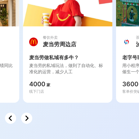
餐饮外卖
麦当劳周边店
麦当劳做私域有多牛？
老字号
绩同比
麦当劳的私域玩法，做到了自动化、标
用小程
准化的运营，减少人工
催生一
4000
3600
家
线下门店
客单价突