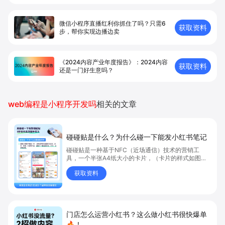
微信小程序直播红利你抓住了吗？只需6
获取资料
步，帮你实现边播边卖
《2024内容产业年度报告》：2024内容
获取资料
还是一门好生意吗？
web编程是小程序开发吗
相关的文章
碰碰贴是什么？为什么碰一下能发小红书笔记
碰碰贴是一种基于NFC（近场通信）技术的营销工
具，一个半张A4纸大小的卡片，（卡片的样式如图
4），它可以用来帮助商家提升门店的曝光度、吸引顾
获取资料
客并实现高效转化。
门店怎么运营小红书？这么做小红书很快爆单
🔥！