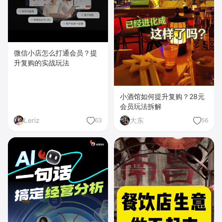
微信小店怎么打通会员？提
升复购的实战玩法
小酒馆如何提升复购？28元
会员玩法拆解
Leriz
大东
63
56