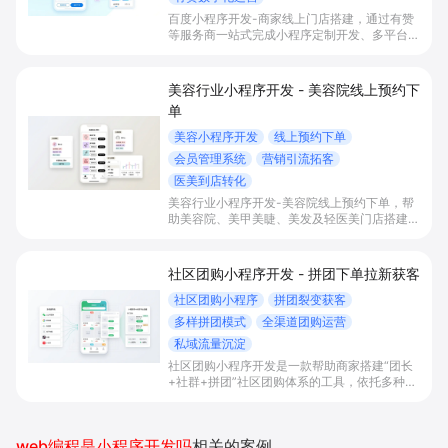
百度小程序开发-商家线上门店搭建，通过有赞
等服务商一站式完成小程序定制开发、多平台联
动与数字化运营，帮助本地生活与零售门店承接
百度搜索/地图等精准流量，实现低成本获客、
提升到店与下单转化。
美容行业小程序开发 - 美容院线上预约下
单
美容小程序开发
线上预约下单
会员管理系统
营销引流拓客
医美到店转化
美容行业小程序开发-美容院线上预约下单，帮
助美容院、美甲美睫、美发及轻医美门店搭建线
上预约下单、会员与次数管理、员工排班与多门
店数据化运营的一体化小程序系统，实现低成本
引流拓客、提升到店转化和复购。
社区团购小程序开发 - 拼团下单拉新获客
社区团购小程序
拼团裂变获客
多样拼团模式
全渠道团购运营
私域流量沉淀
社区团购小程序开发是一款帮助商家搭建“团长
+社群+拼团”社区团购体系的工具，依托多种拼
团玩法和微信社群运营，实现拼团下单拉新获
客、提升客单与复购，并统一沉淀多渠道私域会
员。
web编程是小程序开发吗
相关的案例