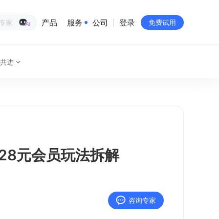
产品
服务
公司
登录
生意专家
免费试用
共进
有赞简介
投资者关系
品牌物料下载
员工验证
有赞公益
28元会员玩法拆解
站点地图
咨询专家