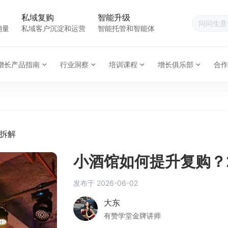
私域复购
智能升级
销量
私域客户沉淀和运营
智能托管和智能体
增长产品指南
行业洞察
培训课程
增长俱乐部
合作
法拆解
小酒馆如何提升复购？
发布于
2026-06-02
大东
有赞学堂金牌讲师