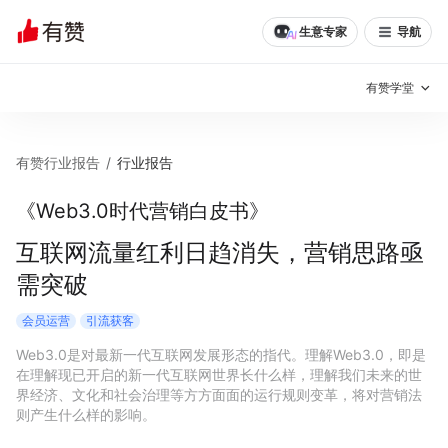
生意专家
导航
有赞学堂
有赞说增长
有赞行业报告
/
行业报告
私域日历
增长方法
《Web3.0时代营销白皮书》
有赞说案例拆解
有赞专家说
互联网流量红利日趋消失，营销思路亟
需突破
有赞成功案例
新零售最佳实践
会员运营
引流获客
面对面聊增长
Web3.0是对最新一代互联网发展形态的指代。理解Web3.0，即是
在理解现已开启的新一代互联网世界长什么样，理解我们未来的世
有赞春季发布会
实干家直播间
界经济、文化和社会治理等方方面面的运行规则变革，将对营销法
则产生什么样的影响。

新零售大会
新零售茶会