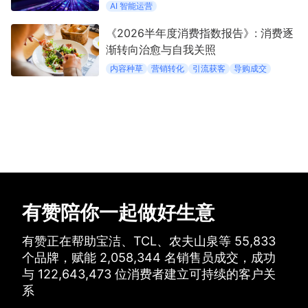
AI 智能运营
《2026半年度消费指数报告》: 消费逐
渐转向治愈与自我关照
内容种草
营销转化
引流获客
导购成交
有赞陪你一起做好生意
有赞正在帮助宝洁、TCL、农夫山泉等
55,833
个品牌，
赋能
2,058,344
名销售员成交，
成功
与
122,643,473
位消费者建立可持续的客户关
系