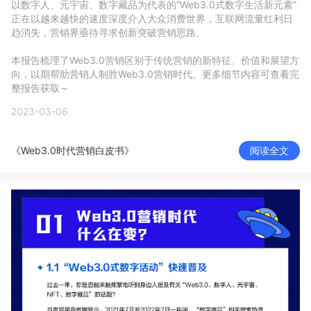
以数字人、元宇宙、数字藏品为代表的“Web3.0式数字生活新元素”
新零售私享会
门店经营增长公开课
正在以越来越快的速度深度介入大众消费世界，互联网流量红利日
趋消失，营销界亟待寻求创新突破营销思路。

AllValue
战略合作
本报告梳理了Web3.0营销区别于传统营销的新特征、价值和展望方
向，以期帮助营销人制胜Web3.0营销时代。更多细节内容可查看完
增长产品指南
整报告获取～
2023-03-06
智库
产品场景库
产品更新动态
帮助中心
《Web3.0时代营销白皮书》
阅读全文
行业洞察
品牌消费观
行业报告
新零售资讯
培训课程
私域课程
新零售内参