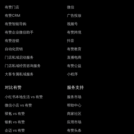
有赞门店
微信
有赞CRM
广告投放
有赞智能导购
视频号
有赞企业微信助手
有赞跨境
有赞连锁
抖音
自动化营销
有赞教育
门店私域启动服务
直播电商
门店私域经营咨询服务
有赞公益
大客专属私域服务
小程序
对比有赞
服务支持
小红书本地生活 vs 有赞
服务市场
微信小店 vs 有赞
帮助中心
驿氪 vs 有赞
商家社区
银豹 vs 有赞
应用市场
企迈 vs 有赞
有赞头条