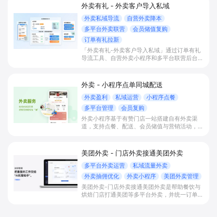
外卖有礼 - 外卖客户导入私域
外卖私域导流
自营外卖降本
多平台外卖联营
会员储值复购
订单有礼拉新
「外卖有礼-外卖客户导入私域」通过订单有礼
导流工具、自营外卖小程序和多平台联营后台，
帮助餐饮商家将美团等平台外卖客导入微信私
域，降低平台抽成和推广费，并用会员储值与复
购运营提升利润与淡季营收稳定性。
外卖 - 小程序点单同城配送
外卖盈利
私域运营
小程序点餐
多平台管理
会员复购
外卖小程序基于有赞门店一站搭建自有外卖渠
道，支持点餐、配送、会员储值与营销活动，将
平台和线下流量引导到微信小程序下单，实现0
抽佣外卖、提升复购并沉淀私域会员。
美团外卖 - 门店外卖接通美团外卖
多平台外卖运营
私域流量外卖
外卖抽佣优化
外卖小程序
美团外卖管理
美团外卖-门店外卖接通美团外卖是帮助餐饮与
烘焙门店打通美团等多平台外卖，并统一订单、
库存与会员管理的解决方案，通过自动接单、小
票打印和智能配送区分，提升高峰期出餐效率，