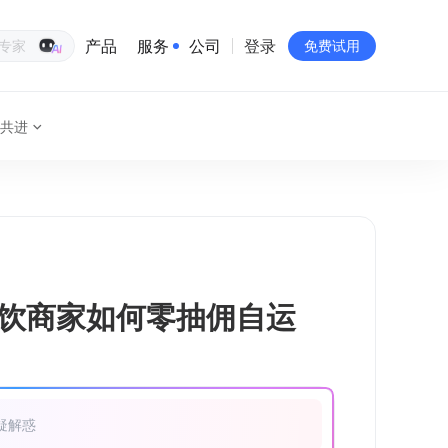
产品
服务
公司
登录
生意专家
免费试用
共进
有赞简介
投资者关系
品牌物料下载
员工验证
有赞公益
饮商家如何零抽佣自运
站点地图
疑解惑