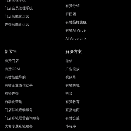
有赞分销
门店会员管理系统
群团团
门店智能化运营
有赞品牌旗舰
连锁智能化运营
有赞AllValue
AllValue Link
新零售
解决方案
有赞门店
微信
有赞CRM
广告投放
有赞智能导购
视频号
有赞企业微信助手
有赞跨境
有赞连锁
抖音
自动化营销
有赞教育
门店私域启动服务
直播电商
门店私域经营咨询服务
有赞公益
大客专属私域服务
小程序