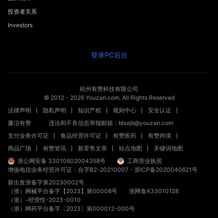
投资者关系
Investors
登录PC后台
杭州有赞科技有限公司
© 2012 -
2026
Youzan.com. All Rights Reserved
法律声明
隐私声明
知识产权
规则中心
安全认证
廉洁有赞
违法和不良信息举报邮箱：blxxjb@youzan.com
支付业务许可证
食品经营许可证
有赞医药
有赞跨境
商品广场
有赞资讯
新零售文章
站点地图
关键词地图
浙公网安备 33010602004358号
工商营业执照
增值电信业务经营许可证：合字B2-20210007
-
浙ICP备2020040621号
新出发浙备字第20230002号
（浙）网械平台备字【2023】第00008号
浙网食A33010128
（浙）-经营性-2023-0010
获取方案
（浙）网药平台备字〔2023〕第000012-000号
探索
咨询
试用