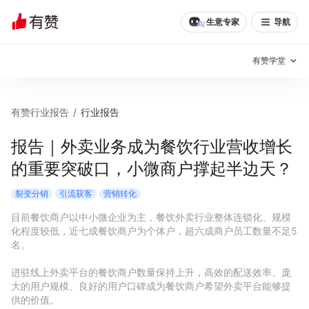
生意专家
导航
有赞学堂
有赞说增长
有赞行业报告
/
行业报告
私域日历
增长方法
报告｜外卖业务成为餐饮行业营收增长
的重要突破口，小微商户撑起半边天？
有赞说案例拆解
有赞专家说
裂变分销
引流获客
营销转化
有赞成功案例
新零售最佳实践
目前餐饮商户以中小微企业为主，餐饮外卖行业整体连锁化、规模
化程度较低，近七成餐饮商户为个体户，超六成商户员工数量不足5
面对面聊增长
名。

有赞春季发布会
实干家直播间
进驻线上外卖平台的餐饮商户数量保持上升，高效的配送效率、庞
大的用户规模、良好的用户口碑成为餐饮商户希望外卖平台能够提
新零售大会
新零售茶会
供的价值。
