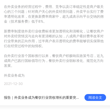
新零售私享会
门店经营增长公开课
在外卖业务的经营过程中，费用、竞争以及订单稳定性是商户最关
心的三个问题；针对商户关心的外卖经营问题，外卖平台实行了费
AllValue
战略合作
率透明化改革，在更换新费率商家中，超九成表示向平台交纳的佣
金（技术服务费）低于8%。

增长产品指南
新费率制度使外卖行业收费标准更加透明化和清晰化，让餐饮商户
对外卖经营情况与走向有更清晰的认知，八成商户看好费率改革对
智库
产品场景库
行业带来的正向作用，过半商户表示透明化的费率能够切实保障他
们在经营过程中的知情权。

产品更新动态
帮助中心
自外卖行业首个国标推行以来，餐饮商户积极响应政策号召，近九
成商户已践行国标倡导行为，餐饮外卖行业朝标准化、规范化方向
行业洞察
发展。

品牌消费观
行业报告
外卖业务成为
2021-12-30
新零售资讯
报告｜外卖业务成为餐饮行业营收增长的重要突破口，小微商户撑起半边天？
阅读全文
培训课程
私域课程
新零售内参