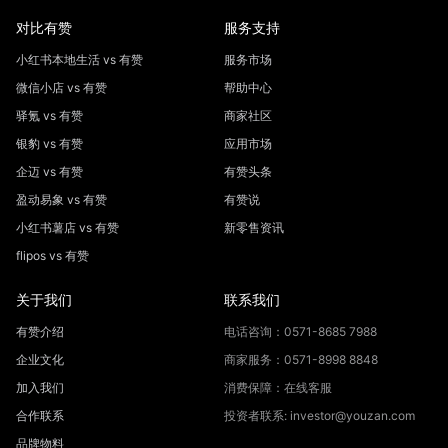
对比有赞
服务支持
小红书本地生活 vs 有赞
服务市场
微信小店 vs 有赞
帮助中心
驿氪 vs 有赞
商家社区
银豹 vs 有赞
应用市场
企迈 vs 有赞
有赞头条
盈动易象 vs 有赞
有赞说
小红书薯店 vs 有赞
新零售资讯
flipos vs 有赞
关于我们
联系我们
有赞介绍
电话咨询：0571-8685 7988
企业文化
商家服务：0571-8998 8848
加入我们
消费保障：在线客服
合作联系
投资者联系: investor@youzan.com
品牌物料