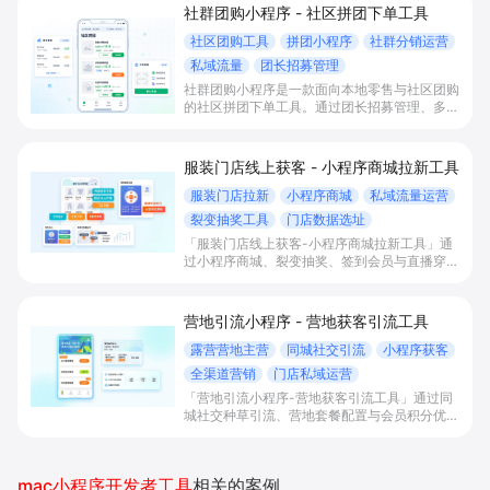
社群团购小程序 - 社区拼团下单工具
社区团购工具
拼团小程序
社群分销运营
私域流量
团长招募管理
社群团购小程序是一款面向本地零售与社区团购
的社区拼团下单工具。通过团长招募管理、多样
拼团活动配置与一体化小程序商城，帮助商家高
效承接微信私域流量，提升成团率、客单价与复
购收益。
服装门店线上获客 - 小程序商城拉新工具
服装门店拉新
小程序商城
私域流量运营
裂变抽奖工具
门店数据选址
「服装门店线上获客-小程序商城拉新工具」通
过小程序商城、裂变抽奖、签到会员与直播穿搭
等玩法，帮助本地服装门店扩大5km曝光半径，
提升同城拉新、进店与线上下单转化，并以数据
分析优化选址和本地营销，实现私域沉淀与复购
营地引流小程序 - 营地获客引流工具
增长。
露营营地主营
同城社交引流
小程序获客
全渠道营销
门店私域运营
「营地引流小程序-营地获客引流工具」通过同
城社交种草引流、营地套餐配置与会员积分优惠
等功能，帮助露营及综合营地统一承接多平台内
容流量，打通线上线下获客与私域运营，实现精
准引流、提升转化和复购率。
mac小程序开发者工具
相关的案例