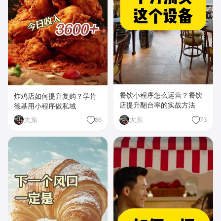
餐饮小程序怎么运营？餐饮
炸鸡店如何提升复购？学肯
店提升翻台率的实战方法
德基用小程序做私域
大东
大东
86
73