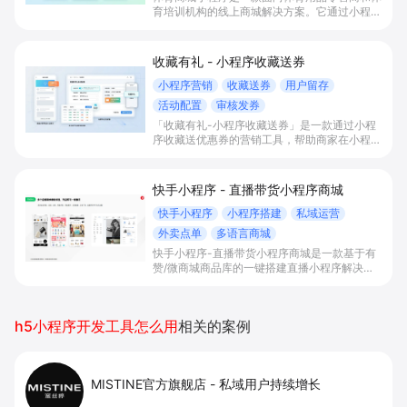
育培训机构的线上商城解决方案。它通过小程序
商城、多样化社交电商玩法、多语言跨境购与会
员运营工具，帮助商家在线售卖多品类装备与课
程，沉淀私域会员、提升复购并拓展全球客源。
收藏有礼 - 小程序收藏送券
小程序营销
收藏送券
用户留存
活动配置
审核发券
「收藏有礼-小程序收藏送券」是一款通过小程
序收藏送优惠券的营销工具，帮助商家在小程序
内配置收藏激励活动、强化“我的小程序”等固定
入口使用习惯，从而提升小程序打开率、用户活
跃与留存，实现更多回访与下单转化。
快手小程序 - 直播带货小程序商城
快手小程序
小程序搭建
私域运营
外卖点单
多语言商城
快手小程序-直播带货小程序商城是一款基于有
赞/微商城商品库的一键搭建直播小程序解决方
案，通过打通快手直播间商品挂载、会员储值、
多语言店铺与数据运营，帮助电商与到店商家缩
短下单路径、沉淀私域会员并提升转化与复购。
h5小程序开发工具怎么用
相关的案例
MISTINE官方旗舰店
-
私域用户持续增长