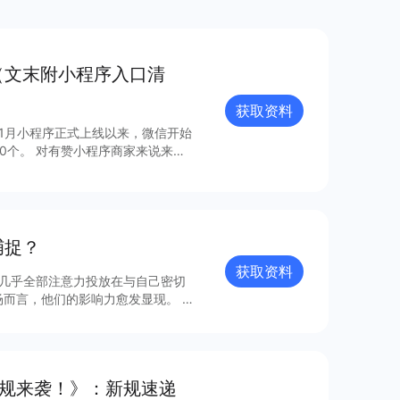
（文末附小程序入口清
获取资料
年1月小程序正式上线以来，微信开始
0个。 对有赞小程序商家来说来
，梳理出24个最具流量价值的小程
捕捉？
获取资料
将几乎全部注意力投放在与自己密切
而言，他们的影响力愈发显现。 在
生身份向社会人转型的95 至00
人注意力在时间、内容、形式、场域
意力背后所呈现的“凸显独特设”、
”四大深层次心理诉求，以及走近95
新规来袭！》：新规速递
一样，95 后年轻人作为消费者，