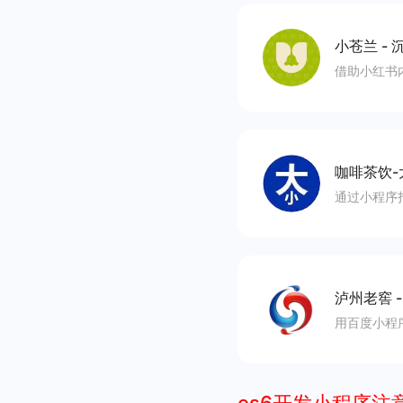
小苍兰
-
沉
借助小红书
咖啡茶饮-
通过小程序
泸州老窖
用百度小程