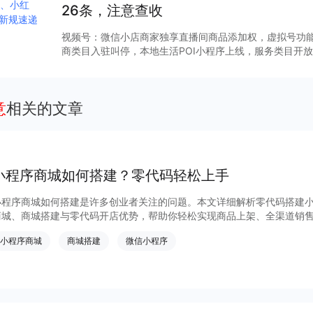
对于品牌的考量都有其独特的想法。我们总结了年轻人对
26条，注意查收
牌提供具有借鉴意义的策略指引及实践参考，尝试帮助品
乐享当下、乐聚圈中，95 后的注意
视频号：微信小店商家独享直播间商品添加权，虚拟号功能重
商类目入驻叫停，本地生活POI小程序上线，服务类目开放.
付费政策调整，小程序短视频挂载门槛降低... 下载完整资
意
相关的文章
小程序商城如何搭建？零代码轻松上手
小程序商城如何搭建是许多创业者关注的问题。本文详细解析零代码搭建
商城、商城搭建与零代码开店优势，帮助你轻松实现商品上架、全渠道销
货新模式。点击获取详细操作指南！
小程序商城
商城搭建
微信小程序