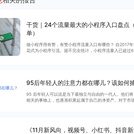
意
相关的报告
干货｜24个流量最大的小程序入口盘点
单）
做小程序用有赞，有赞小程序流量入口有哪些？ 自2017
花式为小程序引流。据不完全统计，小程序流量入已超过6
说，哪些流量入口最有价值？有赞根据后台数据和商家反馈
序入口，文末时64个小程序入回清单。
95后年轻人的注意力都在哪儿？该如何
95 后年轻人可以说是当下最独立与自由的一代人。他们
相关的事物上，也逐渐积累起属于自己的净资产。对于市场
本次研究中，我们基于人生阶段和注意力特性，将正在经历学
年出生的年轻人作为注意力研究的焦点。尝试还原了年轻
四大基础维度的分布模式，总结注意力的明显特征，追溯注
“追求美好生活”、“实现个人价值”、“寻得群体认同及归属
《11月新风向，视频号、小红书、抖音
后年轻人的内心，进一步了解他们的所思所想。 和其他代际