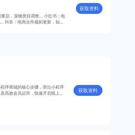
于品牌的看法与期待，为各品类各品
牌探索出一条行之有效的沟通之道。
获取资料
启，宠物类目调整... 小红书：电
.. 抖音：电商合作规则更新，知识
料了解更多～
小程序商城的核心步骤，突出小程序
获取资料
售及高效会员运营，快速开启线上卖