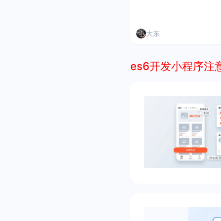
大东
es6开发小程序注