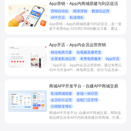
App营销 - App内商城搭建与到店促活
营销自动化
精准营销
数据化运营
APP开店
私域增长
App营销 - App内商城搭建与到店促活，是一套
基于有赞App SDK和CRM的解决方案，通过在
自有App内搭建交易商城、积分会员体系与门店
智能助手联动，帮助有线下门店的B2C商家打通
线上线下运营，提升到店率、复购率和整体
App开店 - App内会员运营营销
GMV。
移动电商方案
短视频直播带货
全渠道私域运营
有赞电商服务
App开店
「App开店 - App内会员运营营销」通过有赞云
SDK与开放API，将电商交易、积分与会员体系
一站式嵌入自有App，实现内容/直播场景下的
“边看边买”和多渠道会员沉淀，帮助平台型商家
提升变现效率与私域复购率。
商城APP开发平台 - 自建APP商城交易
私域商城搭建
多端一体经营
会员积分运营
连锁门店管理
分销裂变增长
商城APP开发平台-自建APP商城交易，帮助连
锁品牌在自有APP内快速搭建自营商城、打通多
端流量与会员积分体系，并统一管理门店与库
存，以分销裂变等玩法放大私域销售与复购。