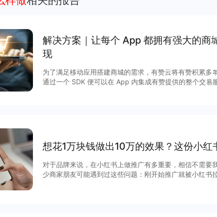
么样做
相关的报告
解决方案｜让每个 App 都拥有强⼤的
现
为了满⾜移动应⽤搭建商城的需求，有赞云将有赞积累多
通过⼀个 SDK 便可以在 App 内集成有赞提供的整个交易服务。 除了享受完善的商
富的营销玩法，更有赞强劲的技术及服务作保障，实现低
方案，快速获得App 流量的商业化变现。 一、App开店主要解决商家四大痛点： 1.App 有忠
实用户，却没有商城能力 2.企业想自己搭建商城，开发时间长 3.商城搭建完成，没有进货渠道
4.无法通过营销玩法盘活商城 二、App 开店的优势 1.提供与 App 深度融合的商城系统 2.轻量
化对接，2个开发一周上线 3.直接可使用有赞分销市场，无需自己进货备货 4.100+ 营销玩
法，直接可以在 App 内使用 5.完善的商城能力，数
想花1万块钱做出10万的效果？这份小红
对于品牌来说，在小红书上做推广有多重要，相信不需要我过多介绍。 不过
少商家朋友可能遇到过这些问题：刚开始推广就被小红书
发了不被收录，限流等等问题，其实都是因为大家不懂内容规则导致的。
略，就为你讲解小红书推广中需要注意的规则，以及该如何