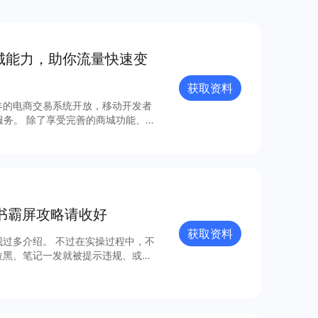
商城能⼒，助你流量快速变
获取资料
年的电商交易系统开放，移动开发者
城功能、丰
成本、⾼效率、强融合的移动电商⽅
据流量分析
书霸屏攻略请收好
获取资料
在实操过程中，不
拉黑、笔记一发就被提示违规、或者
 这份小红书霸屏攻
用1万投入，做出10万的效果。