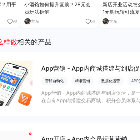
客？用平
小酒馆如何提升复购？28元会
新店开业活动怎
员玩法拆解
1元购玩转引流复
大东
大东
98
56
么样做
相关的产品
App营销 - App内商城搭建与到店
营销自动化
精准营销
数据化运营
AP
App营销 - App内商城搭建与到店促活，是
在自有App内搭建交易商城、积分会员体系
打通线上线下运营，提升到店率、复购率和整
App开店 - App内会员运营营销