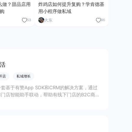
么做？甜品店用
炸鸡店如何提升复购？学肯德基
购
用小程序做私域
大东
53
86
促活
P开店
私域增长
一套基于有赞App SDK和CRM的解决方案，通过
与门店智能助手联动，帮助有线下门店的B2C商家
体GMV。