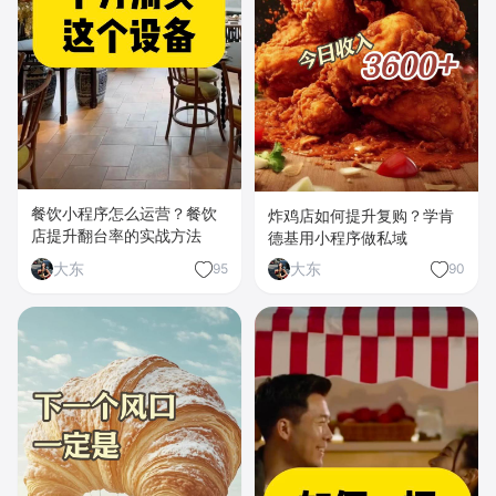
餐饮小程序怎么运营？餐饮
炸鸡店如何提升复购？学肯
店提升翻台率的实战方法
德基用小程序做私域
大东
大东
95
90