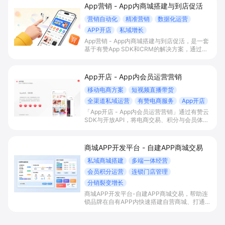
App营销 - App内商城搭建与到店促活
营销自动化
精准营销
数据化运营
APP开店
私域增长
App营销 - App内商城搭建与到店促活，是一套
基于有赞App SDK和CRM的解决方案，通过在
自有App内搭建交易商城、积分会员体系与门店
智能助手联动，帮助有线下门店的B2C商家打通
线上线下运营，提升到店率、复购率和整体
App开店 - App内会员运营营销
GMV。
移动电商方案
短视频直播带货
全渠道私域运营
有赞电商服务
App开店
「App开店 - App内会员运营营销」通过有赞云
SDK与开放API，将电商交易、积分与会员体系
一站式嵌入自有App，实现内容/直播场景下的
“边看边买”和多渠道会员沉淀，帮助平台型商家
提升变现效率与私域复购率。
商城APP开发平台 - 自建APP商城交易
私域商城搭建
多端一体经营
会员积分运营
连锁门店管理
分销裂变增长
商城APP开发平台-自建APP商城交易，帮助连
锁品牌在自有APP内快速搭建自营商城、打通多
端流量与会员积分体系，并统一管理门店与库
存，以分销裂变等玩法放大私域销售与复购。