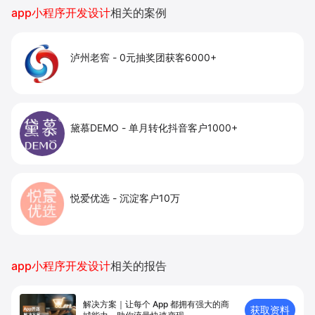
app小程序开发设计
相关的案例
泸州老窖
-
0元抽奖团获客6000+
黛慕DEMO
-
单月转化抖音客户1000+
悦爱优选
-
沉淀客户10万
app小程序开发设计
相关的报告
解决方案｜让每个 App 都拥有强⼤的商
获取资料