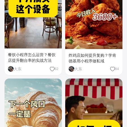
餐饮小程序怎么运营？餐饮
炸鸡店如何提升复购？学肯
店提升翻台率的实战方法
德基用小程序做私域
大东
大东
62
84