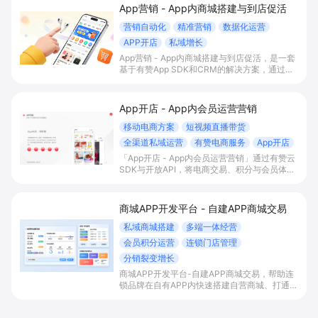
App营销 - App内商城搭建与到店促活
营销自动化
精准营销
数据化运营
APP开店
私域增长
App营销 - App内商城搭建与到店促活，是一套
基于有赞App SDK和CRM的解决方案，通过在
自有App内搭建交易商城、积分会员体系与门店
智能助手联动，帮助有线下门店的B2C商家打通
线上线下运营，提升到店率、复购率和整体
App开店 - App内会员运营营销
GMV。
移动电商方案
短视频直播带货
全渠道私域运营
有赞电商服务
App开店
「App开店 - App内会员运营营销」通过有赞云
SDK与开放API，将电商交易、积分与会员体系
一站式嵌入自有App，实现内容/直播场景下的
“边看边买”和多渠道会员沉淀，帮助平台型商家
提升变现效率与私域复购率。
商城APP开发平台 - 自建APP商城交易
私域商城搭建
多端一体经营
会员积分运营
连锁门店管理
分销裂变增长
商城APP开发平台-自建APP商城交易，帮助连
锁品牌在自有APP内快速搭建自营商城、打通多
端流量与会员积分体系，并统一管理门店与库
存，以分销裂变等玩法放大私域销售与复购。