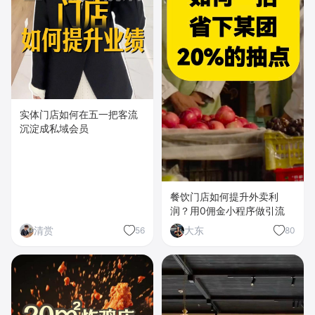
实体门店如何在五一把客流
沉淀成私域会员
餐饮门店如何提升外卖利
润？用0佣金小程序做引流
清赏
大东
56
80