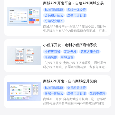
商城APP开发平台 - 自建APP商城交易
私域商城搭建
多端一体经营
会员积分运营
连锁门店管理
分销裂变增长
商城APP开发平台-自建APP商城交易，帮助连
锁品牌在自有APP内快速搭建自营商城、打通多
端流量与会员积分体系，并统一管理门店与库
存，以分销裂变等玩法放大私域销售与复购。
小程序开发 - 定制小程序店铺系统
小程序商城
定制开发
第三方服务商
店铺装修
私域运营
「小程序开发-定制小程序店铺系统」通过零代
码小程序商城、多渠道引流与第三方服务商定制
开发，帮助电商零售、连锁品牌、本地生活门店
快速搭建品牌小程序店铺，打造丰富营销与会员
私域运营场景，提升获客与复购，实现线上生意
商城APP开发 - 自有商城提升复购
增长。
私域商城搭建
会员积分运营
多端一体经营
连锁门店管理
复购率提升
商城APP开发-自有商城提升复购，是一款帮助
品牌与连锁零售商在自有App内搭建品牌自营私
域商城的解决方案，通过多端一体商城、会员积
分体系和连锁门店一体化经营，实现公域引流入