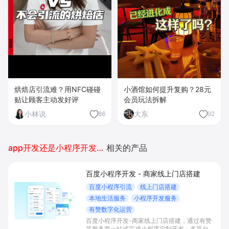
烘焙店引流难？用NFC碰碰
小酒馆如何提升复购？28元
贴让顾客主动发好评
会员玩法拆解
小林说
大东
86
92
app开发还是小程序开发好推广
相关的产品
百度小程序开发 - 商家线上门店搭建
百度小程序引流
线上门店搭建
本地生活服务
小程序开发服务
有赞数字化运营
百度小程序开发-商家线上门店搭建，通过有赞
等服务商一站式完成小程序定制开发、多平台联