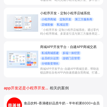
动与数字化运营，帮助本地生活与零售门店承接
百度搜索/地图等精准流量，实现低成本获客、
提升到店与下单转化。
小程序开发 - 定制小程序店铺系统
小程序商城
定制开发
第三方服务商
店铺装修
私域运营
「小程序开发-定制小程序店铺系统」通过零代
码小程序商城、多渠道引流与第三方服务商定制
开发，帮助电商零售、连锁品牌、本地生活门店
快速搭建品牌小程序店铺，打造丰富营销与会员
私域运营场景，提升获客与复购，实现线上生意
商城APP开发平台 - 自建APP商城交易
增长。
私域商城搭建
多端一体经营
会员积分运营
连锁门店管理
分销裂变增长
商城APP开发平台-自建APP商城交易，帮助连
锁品牌在自有APP内快速搭建自营商城、打通多
端流量与会员积分体系，并统一管理门店与库
存，以分销裂变等玩法放大私域销售与复购。
app开发还是小程序开发好推广
相关的案例
食品饮料-香满楼好品质牛奶
-
半年积累6000+会员