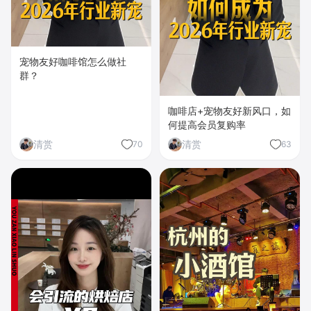
宠物友好咖啡馆怎么做社
群？
咖啡店+宠物友好新风口，如
何提高会员复购率
清赏
清赏
70
63