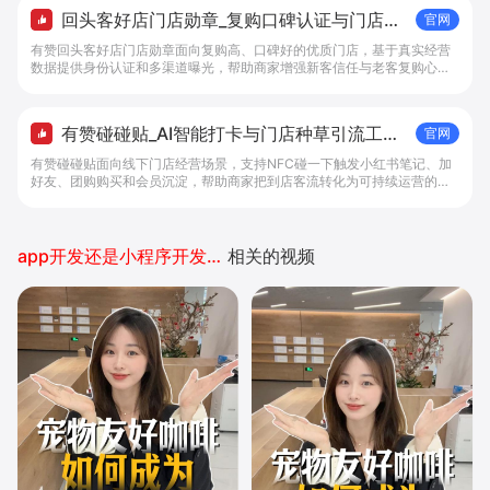
回头客好店门店勋章_复购口碑认证与门店曝
官网
光解决方案 - 做生意, 找有赞
有赞回头客好店门店勋章面向复购高、口碑好的优质门店，基于真实经营
数据提供身份认证和多渠道曝光，帮助商家增强新客信任与老客复购心
智。
有赞碰碰贴_AI智能打卡与门店种草引流工
官网
具- 碰一下功能开通
有赞碰碰贴面向线下门店经营场景，支持NFC碰一下触发小红书笔记、加
好友、团购购买和会员沉淀，帮助商家把到店客流转化为可持续运营的私
域客户。
app开发还是小程序开发好推广
相关的视频