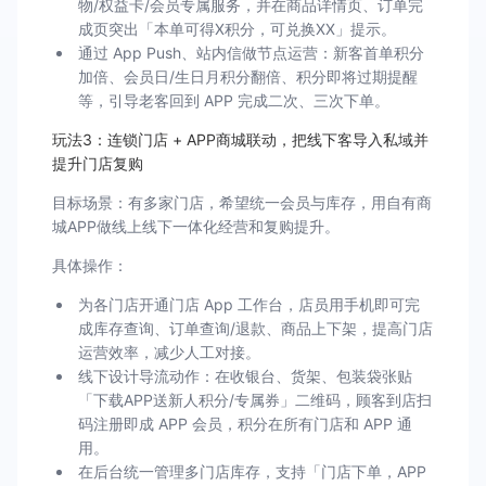
物/权益卡/会员专属服务，并在商品详情页、订单完
成页突出「本单可得X积分，可兑换XX」提示。
通过 App Push、站内信做节点运营：新客首单积分
加倍、会员日/生日月积分翻倍、积分即将过期提醒
等，引导老客回到 APP 完成二次、三次下单。
玩法3：连锁门店 + APP商城联动，把线下客导入私域并
提升门店复购
目标场景：有多家门店，希望统一会员与库存，用自有商
城APP做线上线下一体化经营和复购提升。
具体操作：
为各门店开通门店 App 工作台，店员用手机即可完
成库存查询、订单查询/退款、商品上下架，提高门店
运营效率，减少人工对接。
线下设计导流动作：在收银台、货架、包装袋张贴
「下载APP送新人积分/专属券」二维码，顾客到店扫
码注册即成 APP 会员，积分在所有门店和 APP 通
用。
在后台统一管理多门店库存，支持「门店下单，APP