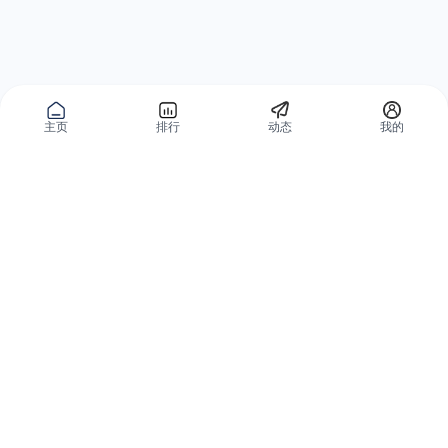
主页
排行
动态
我的
公域获客
私域复购
有赞碰碰贴
微信私域运营系统
爱逛爱打卡
智能客户运营系统
优质内容加热
营销自动化系统
有赞广告投放
智能导购系统
小红书解决方案
品牌旗舰解决方案