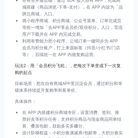
在有赞开通店铺，通过 SDK 接入自有 APP，完成商
城搭建（商品浏览-下单-支付），在 APP 内设为「品
牌总商城」入口。
将小程序商城、积分商城、公众号菜单、订单完成页
等统一增加「去APP享会员价/双倍积分」入口，导流
用户下载并在 APP 内完成交易。
利用有赞能力把小程序、公域订单一键同步为 APP
会员与积分账户，打上来源标签（抖音/小红书/门店
等），后续统一在 APP 内做复购运营。
玩法2：用「会员积分飞轮」，把每次下单变成下一次复
购的起点
目标场景：想在自有商城APP里沉淀会员，通过积分和等
级体系持续提升复购率和客单价。
具体操作：
在 APP 内搭建积分商城专区，设置消费、签到、推
荐好友等积分任务，支持积分商品与现金商品同单结
算、叠加包邮，鼓励多买多赚分。
设计阶梯权益：小积分换满减券/包邮券，大积分换实